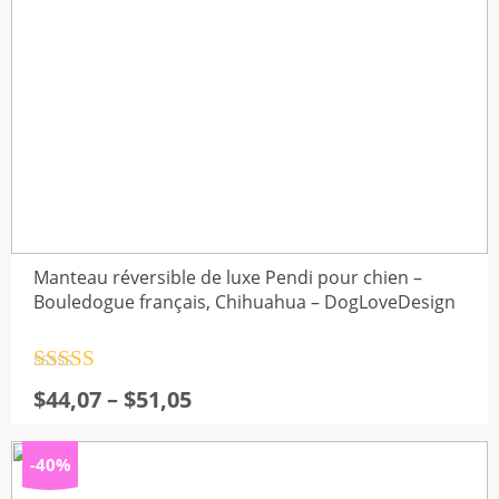
& Confort
(18)
HIENS
(79)
s
(33)
ens - Luxe & Élégance
(41)
Manteau réversible de luxe Pendi pour chien –
Bouledogue français, Chihuahua – DogLoveDesign
 et Confort
(10)
Note
4.5
Plage
$
44,07
–
$
51,05
sur 5
de
prix :
rt pour Petits Chiens
(79)
-40%
$44,07
haleur pour votre compagnon
(108)