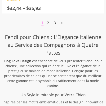
Note
4.5
Plage
$
32,44
–
$
35,93
sur 5
de
prix :
1
2
3
$32,44
à
$35,93
Fendi pour Chiens : L’Élégance Italienne
au Service des Compagnons à Quatre
Pattes
Dog Love Design
est enchanté de vous présenter “Fendi pour
chiens”, une collection qui célèbre le luxe et l’élégance de la
prestigieuse maison de mode italienne. Conçue pour les
propriétaires de chiens qui ne se contentent que du meilleur,
cette gamme est le symbole du raffinement dans la mode
canine.
Un Style Inimitable pour Votre Chien
Inspirée par les motifs emblématiques et le design innovant de