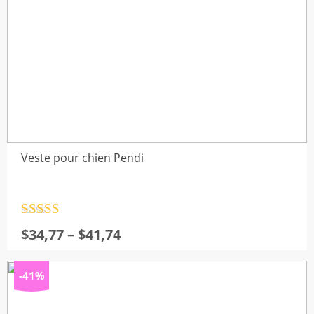
Veste pour chien Pendi
Note
4.5
Plage
$
34,77
–
$
41,74
sur 5
de
prix :
-41%
$34,77
à