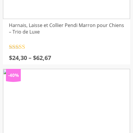
Harnais, Laisse et Collier Pendi Marron pour Chiens
– Trio de Luxe
Note
4.5
Plage
$
24,30
–
$
62,67
sur 5
de
prix :
-40%
$24,30
à
$62,67