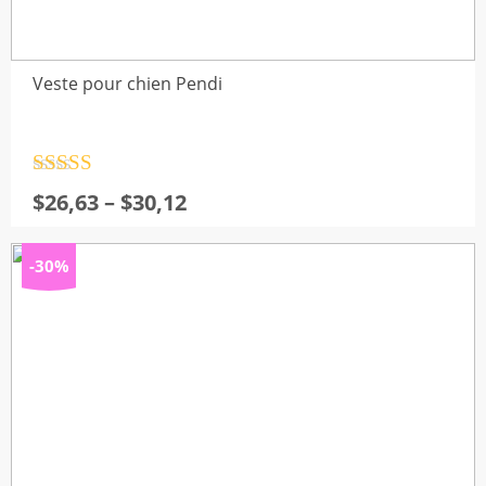
Veste pour chien Pendi
Note
4.5
Plage
$
26,63
–
$
30,12
sur 5
de
prix :
-30%
$26,63
à
$30,12