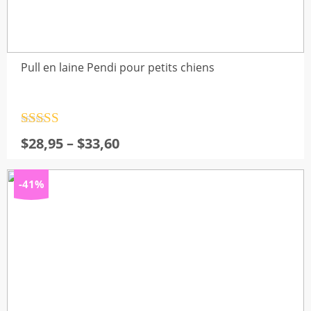
Pull en laine Pendi pour petits chiens
Note
4.5
Plage
$
28,95
–
$
33,60
sur 5
de
prix :
-41%
$28,95
à
$33,60