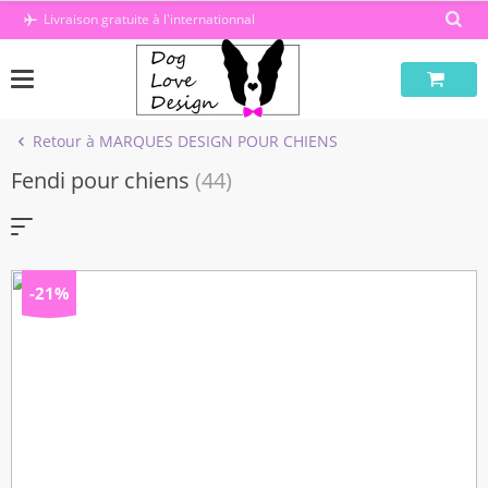
Passer
Livraison gratuite à l'internationnal
au
contenu
Retour à MARQUES DESIGN POUR CHIENS
)
Fendi pour chiens
(44)
(892)
Élégants & Design
(15)
-21%
bottes pour la marche
(3)
 Luxe pour Petits Chiens
(41)
Chiens
(2)
 Luxe pour Petits Chiens
(9)