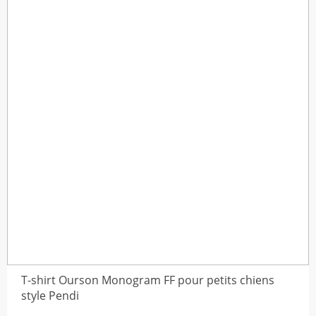
à
ort
(30)
$51,05
 Canine Chic & Confort
(120)
pour Petits Chiens
(26)
 pour petits chiens
(134)
ns
(120)
T-shirt Ourson Monogram FF pour petits chiens
e Luxe
(33)
style Pendi