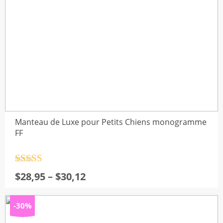
(4)
ens
(1)
 chiens
(3)
4)
(64)
(72)
Manteau de Luxe pour Petits Chiens monogramme
FF
Note
4.5
Plage
$
28,95
–
$
30,12
sur 5
de
prix :
-30%
$28,95