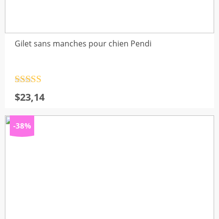
Gilet sans manches pour chien Pendi
Note
4.5
$
23,14
sur 5
-38%