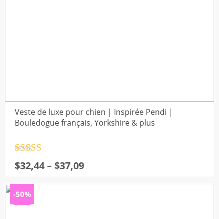
Veste de luxe pour chien | Inspirée Pendi |
Bouledogue français, Yorkshire & plus
Note
4.5
Plage
$
32,44
–
$
37,09
sur 5
de
prix :
-50%
$32,44
à