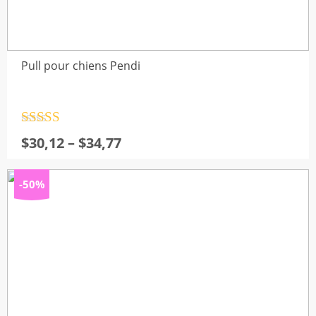
Pull pour chiens Pendi
Note
4.5
Plage
$
30,12
–
$
34,77
sur 5
de
prix :
-50%
$30,12
à
$34,77