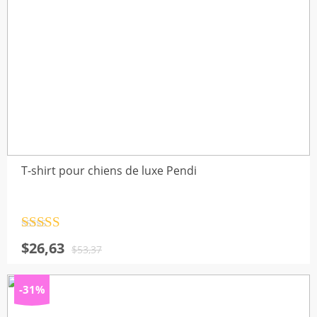
T-shirt pour chiens de luxe Pendi
Note
4.5
Le
Le
$
26,63
sur 5
$
53,37
prix
prix
initial
actuel
-31%
était :
est :
$53,37.
$26,63.