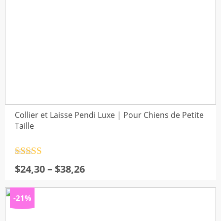
Collier et Laisse Pendi Luxe | Pour Chiens de Petite
Taille
Note
4.5
Plage
$
24,30
–
$
38,26
sur 5
de
prix :
-21%
$24,30
à