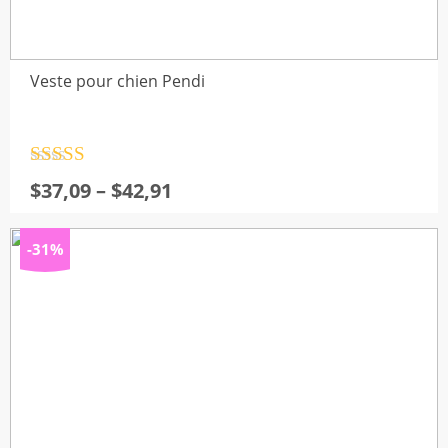
Veste pour chien Pendi
Note
4.5
Plage
$
37,09
–
$
42,91
sur 5
de
prix :
-31%
$37,09
à
$42,91