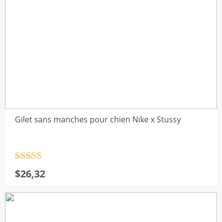
Gilet sans manches pour chien Nike x Stussy
Note
4.5
$
26,32
sur 5