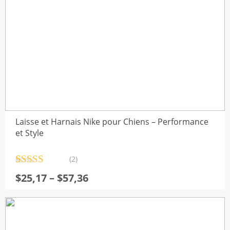
Laisse et Harnais Nike pour Chiens – Performance
et Style
(2)
Noté
2
5.00
Plage
$
25,17
–
$
57,36
sur 5 basé
de
sur
notations
client
prix :
$25,17
à