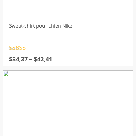
Sweat-shirt pour chien Nike
Note
4.5
Plage
$
34,37
–
$
42,41
sur 5
de
prix :
$34,37
à
$42,41