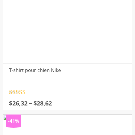
T-shirt pour chien Nike
Note
4.5
Plage
$
26,32
–
$
28,62
sur 5
de
prix :
-41%
$26,32
à