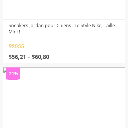
Sneakers Jordan pour Chiens : Le Style Nike, Taille
Mini !
Note
4.5
Plage
$
56,21
–
$
60,80
sur 5
de
prix :
-21%
$56,21
à
$60,80