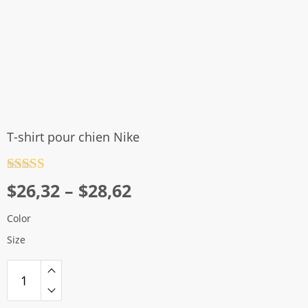
T-shirt pour chien Nike
Note
4.5
Plage
$
26,32
–
$
28,62
sur 5
de
Color
prix :
Size
$26,32
à
$28,62