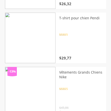
$
26,32
T-shirt pour chien Pendi
Note
4.5
sur 5
$
29,77
-13%
Vêtements Grands Chiens
Nike
Note
4.5
sur 5
$
45,86