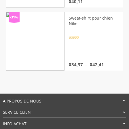
Le
Le
$
40,11
prix
prix
initial
actuel
était :
est :
-31%
Sweat-shirt pour chien
$45,86.
$40,11.
Nike
Note
4.5
sur 5
Plage
$
34,37
–
$
42,41
de
prix :
$34,37
à
$42,41
A PROPOS DE NOUS
SERVICE CLIENT
INFO ACHAT