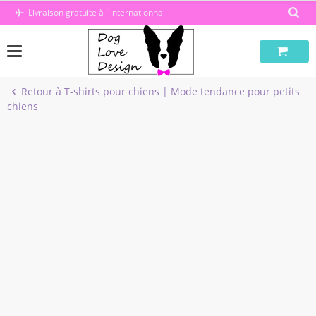
Passer
Livraison gratuite à l'internationnal
au
contenu
Retour à T-shirts pour chiens | Mode tendance pour petits
chiens