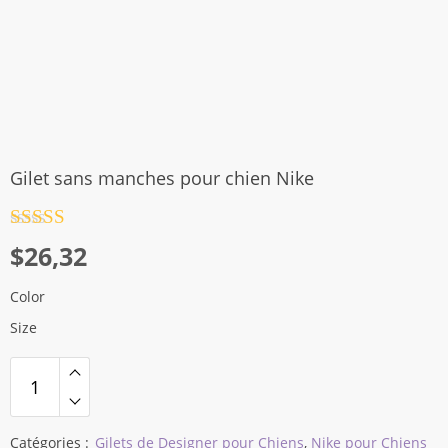
Gilet sans manches pour chien Nike
Note
4.5
$
26,32
sur 5
Color
Size
Catégories :
Gilets de Designer pour Chiens
,
Nike pour Chiens