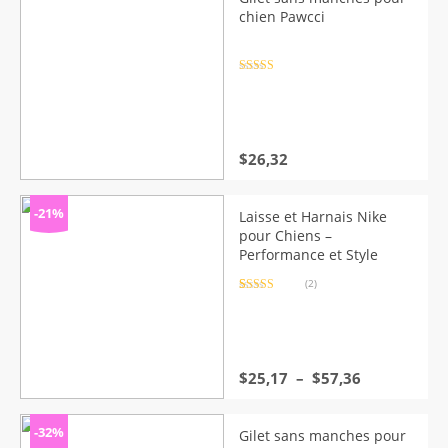
chien Pawcci
Note
4.5
sur 5
$
26,32
-21%
Laisse et Harnais Nike
pour Chiens –
Performance et Style
(2)
Noté
2
5.00
sur 5 basé
sur
notations
client
Plage
$
25,17
–
$
57,36
de
prix :
$25,17
-32%
Gilet sans manches pour