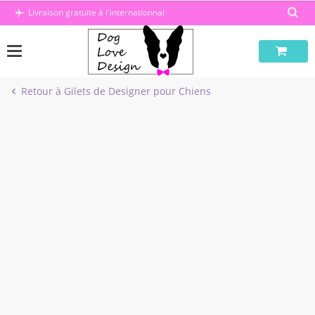
Passer
Livraison gratuite à l'internationnal
au
contenu
Retour à Gilets de Designer pour Chiens