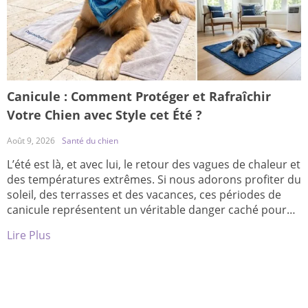
Canicule : Comment Protéger et Rafraîchir
Votre Chien avec Style cet Été ?
Août 9, 2026
Santé du chien
L’été est là, et avec lui, le retour des vagues de chaleur et
des températures extrêmes. Si nous adorons profiter du
soleil, des terrasses et des vacances, ces périodes de
canicule représentent un véritable danger caché pour
nos compagnons à quatre pattes. Contrairement à
Lire Plus
nous, les chiens ont beaucoup de mal à réguler leur
température […]