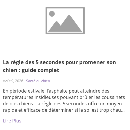
La règle des 5 secondes pour promener son
chien : guide complet
Août 9, 2026
Santé du chien
En période estivale, l’asphalte peut atteindre des
températures insidieuses pouvant brûler les coussinets
de nos chiens. La règle des 5 secondes offre un moyen
rapide et efficace de déterminer si le sol est trop chaud
à risque. Qu’est‑ce que la règle des 5 secondes ? Tester
Lire Plus
la chaleur du sol Posez le dos de votre main sur […]