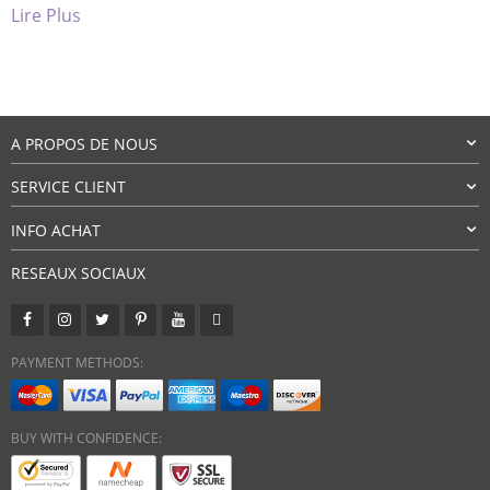
Lire Plus
chien, il pourrait glisser, ce qui va à l’encontre de […]
A PROPOS DE NOUS
SERVICE CLIENT
INFO ACHAT
RESEAUX SOCIAUX
PAYMENT METHODS:
BUY WITH CONFIDENCE: