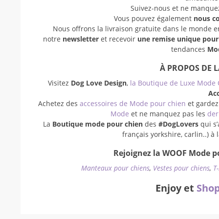
Suivez-nous et ne manquez 
Vous pouvez également
nous c
Nous offrons la livraison gratuite dans le monde 
notre
newsletter
et recevoir
une remise unique pou
tendances
Mod
À PROPOS DE 
Visitez
Dog Love Design
,
la Boutique de Luxe Mode 
Acc
Achetez des
accessoires de Mode pour chien
et gardez
Mode
et ne manquez pas les
der
La
Boutique mode pour chien
des
#DogLovers
qui s’
français yorkshire, carlin..) 
Rejoignez la WOOF Mode po
Manteaux pour chiens
,
Vestes pour chiens
,
T
Enjoy et
Shop