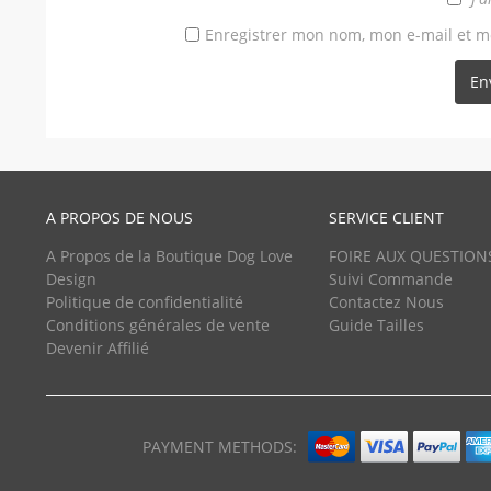
Enregistrer mon nom, mon e-mail et m
A PROPOS DE NOUS
SERVICE CLIENT
A Propos de la Boutique Dog Love
FOIRE AUX QUESTION
Design
Suivi Commande
Politique de confidentialité
Contactez Nous
Conditions générales de vente
Guide Tailles
Devenir Affilié
PAYMENT METHODS: