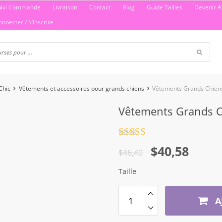
uivi Commande
Livraison
Contact
Blog
Guide Tailles
Devenir Af
onnecter / S’inscrire
Chic
Vêtements et accessoires pour grands chiens
Vêtements Grands Chien
Vêtements Grands C
Note
4.5
Le
Le
$
40,58
sur 5
$
46,40
prix
prix
Taille
initial
actuel
était :
est :
A
$46,40.
$40,58.