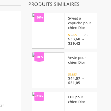
PRODUITS SIMILAIRES
-40%
Sweat à
capuche pour
chien Dior
(1)
Noté
1
$
33,60
5.00
–
sur 5 basé
Plage
$
39,42
sur
notation
de
client
prix :
$33,60
-50%
Veste pour
à
chien Dior
$39,42
Note
$
44,07
4.5
–
sur 5
Plage
$
51,05
de
prix :
$44,07
-31%
Pull pour
à
chien Dior
$51,05
age