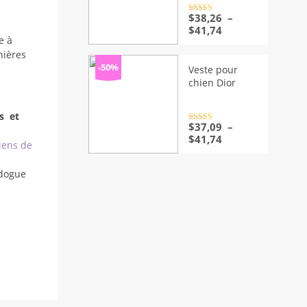
Note
$
38,26
4.5
–
sur 5
Plage
$
41,74
e à
de
prix :
nières
$38,26
-50%
Veste pour
à
chien Dior
$41,74
s et
Note
$
37,09
4.5
–
sur 5
Plage
$
41,74
iens de
de
prix :
dogue
$37,09
à
$41,74