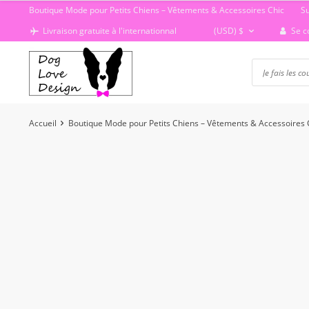
Passer
Boutique Mode pour Petits Chiens – Vêtements & Accessoires Chic
S
au
Se c
Livraison gratuite à l'internationnal
(USD)
$
contenu
Accueil
Boutique Mode pour Petits Chiens – Vêtements & Accessoires 
-13%