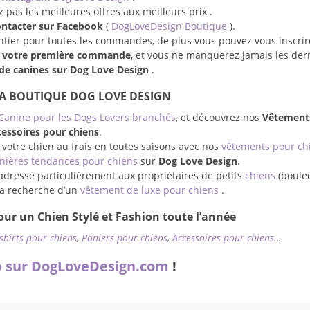
pas les meilleures offres aux meilleurs prix .
ontacter sur Facebook
(
DogLoveDesign Boutique
).
entier pour toutes les commandes, de plus vous pouvez vous inscrir
r votre première commande
, et vous ne manquerez jamais les der
e canines sur Dog Love Design
.
LA BOUTIQUE DOG LOVE DESIGN
Canine pour les Dogs Lovers branchés
, et découvrez nos
Vêtement
essoires pour chiens
.
 votre chien au frais en toutes saisons avec nos
vêtements pour ch
nières tendances pour chiens
sur
Dog Love Design
.
adresse particulièrement aux propriétaires de petits
chiens
(boule
à la recherche d’un
vêtement de luxe pour chiens
.
ur un Chien Stylé et Fashion toute l’année
-shirts pour chiens
,
Paniers pour chiens
,
Accessoires pour chiens
…
 sur DogLoveDesign.com
!