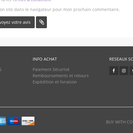
on site dans le navigateur pour mon prochain commentaire.
INFO ACHAT
RESEAUX S
S
Paiement Sécurisé
Remboursements et retours
Expédition et livraison
BUY WITH CO