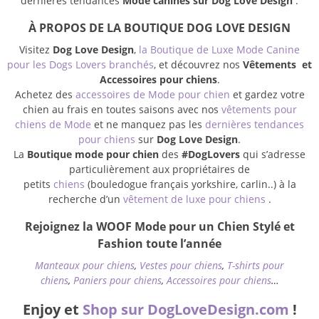
dernières tendances
Mode canines sur Dog Love Design
.
À PROPOS DE LA BOUTIQUE DOG LOVE DESIGN
Visitez
Dog Love Design
,
la Boutique de Luxe Mode Canine
pour les Dogs Lovers branchés
, et découvrez nos
Vêtements et
Accessoires pour chiens
.
Achetez des
accessoires de Mode pour chien
et gardez votre
chien au frais en toutes saisons avec nos
vêtements pour
chiens de Mode
et ne manquez pas les
dernières tendances
pour chiens
sur
Dog Love Design
.
La
Boutique mode pour chien
des
#DogLovers
qui s’adresse
particulièrement aux propriétaires de
petits
chiens
(bouledogue français yorkshire, carlin..) à la
recherche d’un
vêtement de luxe pour chiens
.
Rejoignez la WOOF Mode pour un Chien Stylé et
Fashion toute l’année
Manteaux pour chiens
,
Vestes pour chiens
,
T-shirts pour
chiens
,
Paniers pour chiens
,
Accessoires pour chiens
…
Enjoy et
Shop sur DogLoveDesign.com
!