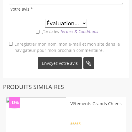
Votre avis
*
J'ai lu les
Termes & Conditions
Enregistrer mon nom, mon e-mail et mon site dans le
navigateur pour mon prochain commentaire.
PRODUITS SIMILAIRES
-13%
Vêtements Grands Chiens
Note
4.5
sur 5