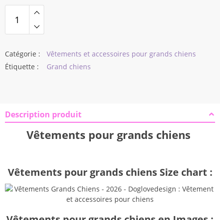
était :
est :
$46,40.
$40,58.
Catégorie :
Vêtements et accessoires pour grands chiens
Étiquette :
Grand chiens
Description produit
Vêtements pour grands chiens
Vêtements pour grands chiens Size chart :
Vêtements pour grands chiens en Images :