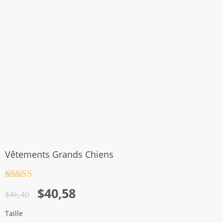
Vêtements Grands Chiens
Note
4.5
Le
Le
$
40,58
sur 5
$
46,40
prix
prix
Taille
initial
actuel