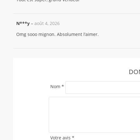
N***y
–
août 4, 2026
Omg sooo mignon. Absolument l’aimer.
DON
Nom
*
Votre avis
*