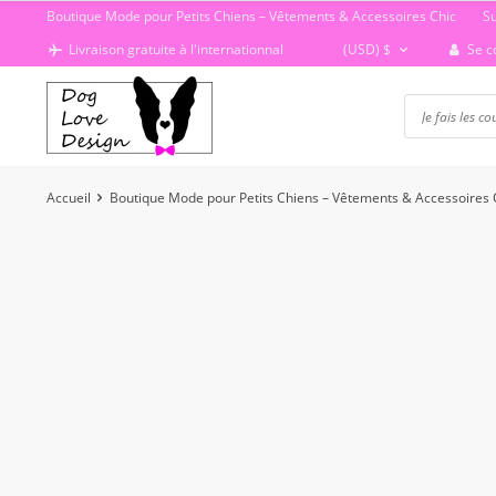
Passer
Boutique Mode pour Petits Chiens – Vêtements & Accessoires Chic
S
au
Se c
Livraison gratuite à l'internationnal
(USD)
$
contenu
Accueil
Boutique Mode pour Petits Chiens – Vêtements & Accessoires 
-21%