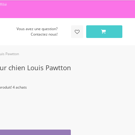
filié
Vous avez une question?
Contactez nous!
ouis Pawtton
our chien Louis Pawtton
roduit! 4 achats