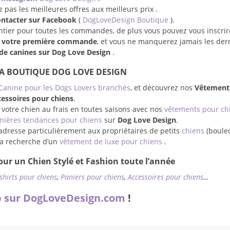
pas les meilleures offres aux meilleurs prix .
ontacter sur Facebook
(
DogLoveDesign Boutique
).
entier pour toutes les commandes, de plus vous pouvez vous inscrir
r votre première commande
, et vous ne manquerez jamais les der
e canines sur Dog Love Design
.
LA BOUTIQUE DOG LOVE DESIGN
Canine pour les Dogs Lovers branchés
, et découvrez nos
Vêtement
essoires pour chiens
.
 votre chien au frais en toutes saisons avec nos
vêtements pour ch
nières tendances pour chiens
sur
Dog Love Design
.
adresse particulièrement aux propriétaires de petits
chiens
(boule
à la recherche d’un
vêtement de luxe pour chiens
.
ur un Chien Stylé et Fashion toute l’année
-shirts pour chiens
,
Paniers pour chiens
,
Accessoires pour chiens
…
 sur DogLoveDesign.com
!