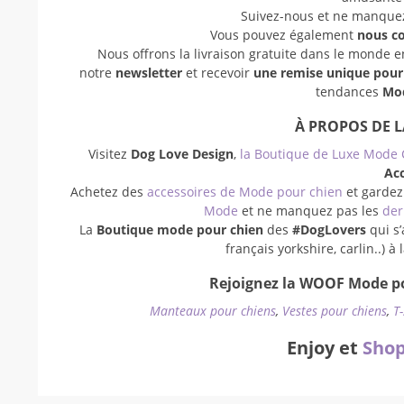
Suivez-nous et ne manquez 
Vous pouvez également
nous c
Nous offrons la livraison gratuite dans le monde 
notre
newsletter
et recevoir
une remise unique pou
tendances
Mod
À PROPOS DE 
Visitez
Dog Love Design
,
la Boutique de Luxe Mode 
Acc
Achetez des
accessoires de Mode pour chien
et gardez
Mode
et ne manquez pas les
der
La
Boutique mode pour chien
des
#DogLovers
qui s’
français yorkshire, carlin..) 
Rejoignez la WOOF Mode po
Manteaux pour chiens
,
Vestes pour chiens
,
T
Enjoy et
Shop