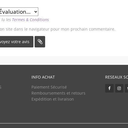
i lu les
Termes & Conditions
on site dans le navigateur pour mon prochain commentaire.
INFO ACHAT
RESEAUX S
S
Paiement Sécurisé
Remboursements et retours
Expédition et livraison