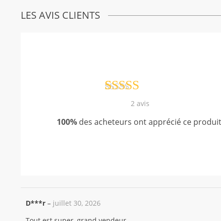
LES AVIS CLIENTS
Noté
2
5.00
2
avis
sur 5 basé
100%
des acheteurs ont apprécié ce produit
sur
notations
client
D***r
–
juillet 30, 2026
Tout est super, grand vendeur