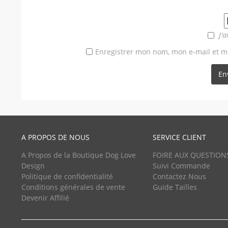
J'a
Enregistrer mon nom, mon e-mail et m
A PROPOS DE NOUS
SERVICE CLIENT
A Propos de la Boutique Dog Love
FOIRE AUX QUESTION
Design
Suivi Commande
Politique de confidentialité
Contactez Nous
Conditions générales de vente
Guide Tailles
Devenir Affilié