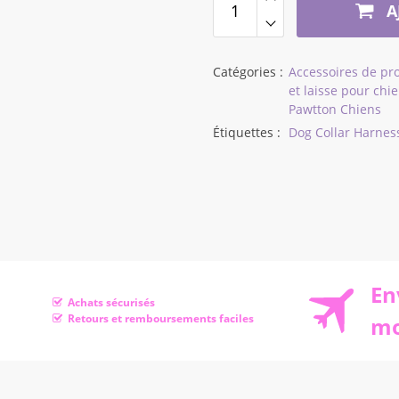
à
A
$175,75
Catégories :
Accessoires de p
et laisse pour chi
Pawtton Chiens
Étiquettes :
Dog Collar Harnes
En
Achats sécurisés
Retours et remboursements faciles
mo