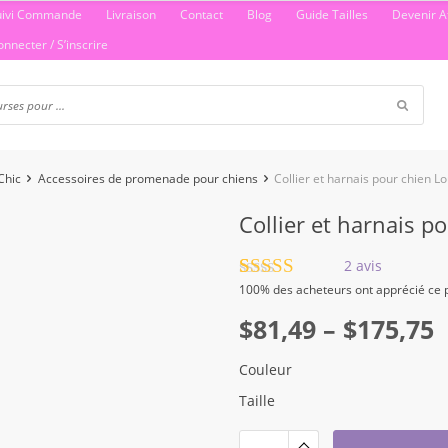
uivi Commande
Livraison
Contact
Blog
Guide Tailles
Devenir Af
onnecter / S’inscrire
Chic
Accessoires de promenade pour chiens
Collier et harnais pour chien L
Collier et harnais p
2
avis
Noté
2
5.00
100%
des acheteurs ont apprécié ce p
sur 5 basé
Plage
sur
$
81,49
notations
–
$
175,75
client
de
Couleur
prix :
Taille
$81,49