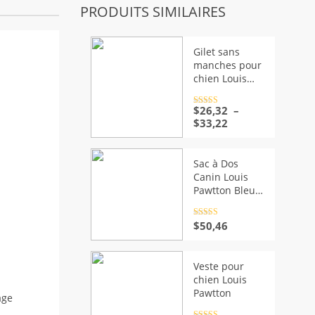
PRODUITS SIMILAIRES
Gilet sans
manches pour
chien Louis
Pawtton
Note
$
26,32
4.5
–
sur 5
Plage
$
33,22
de
prix :
$26,32
Sac à Dos
à
Canin Louis
$33,22
Pawtton Bleu –
Élégance et
Praticité
Note
4.5
$
50,46
sur 5
Veste pour
chien Louis
Pawtton
age