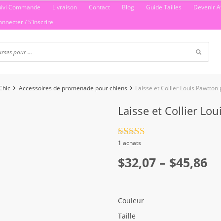
uivi Commande
Livraison
Contact
Blog
Guide Tailles
Devenir Af
onnecter / S’inscrire
Chic
Accessoires de promenade pour chiens
Laisse et Collier Louis Pawtton
Laisse et Collier Lo
Note
4.5
1 achats
sur 5
Plage
$
32,07
–
$
45,86
de
prix :
Couleur
$32,07
Taille