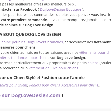
pas les meilleures offres aux meilleurs prix .
ontacter sur Facebook
(
DogLoveDesign Boutique
).
entier pour toutes les commandes, de plus vous pouvez vous inscrir
r votre première commande
, et vous ne manquerez jamais les der
e canines sur Dog Love Design
.
LA BOUTIQUE DOG LOVE DESIGN
Canine pour les Dogs Lovers branchés
, et découvrez nos
Vêtement
essoires pour chiens
.
 votre chien au frais en toutes saisons avec nos
vêtements pour ch
nières tendances pour chiens
sur
Dog Love Design
.
adresse particulièrement aux propriétaires de petits
chiens
(boule
à la recherche d’un
vêtement de luxe pour chiens
.
ur un Chien Stylé et Fashion toute l’année
-shirts pour chiens
,
Paniers pour chiens
,
Accessoires pour chiens
…
 sur DogLoveDesign.com
!