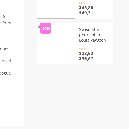
Note
$
45,86
4.5
–
sur 5
Plage
$
49,31
e à
de
prix :
nières
$45,86
-50%
Sweat-shirt
à
pour chien
$49,31
Louis Pawtton
s et
Note
$
28,62
4.5
–
sur 5
Plage
$
36,67
iens de
de
prix :
dogue
$28,62
à
$36,67