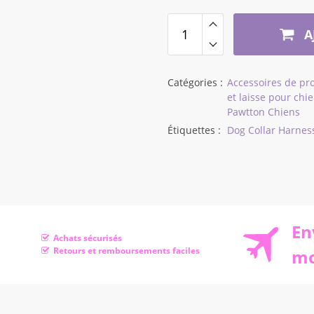
à
$45,86
A
Catégories :
Accessoires de p
et laisse pour chi
Pawtton Chiens
Étiquettes :
Dog Collar Harnes
En
Achats sécurisés
Retours et remboursements faciles
mo