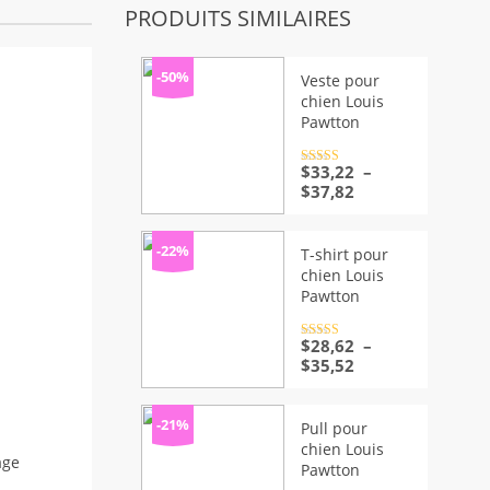
PRODUITS SIMILAIRES
-50%
Veste pour
chien Louis
Pawtton
Note
$
33,22
4.5
–
sur 5
Plage
$
37,82
de
prix :
$33,22
-22%
T-shirt pour
à
chien Louis
$37,82
Pawtton
Note
$
28,62
4.5
–
sur 5
Plage
$
35,52
de
prix :
$28,62
-21%
Pull pour
à
chien Louis
$35,52
age
Pawtton