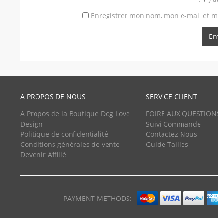
Enregistrer mon nom, mon e-mail et m
A PROPOS DE NOUS
SERVICE CLIENT
A Propos de la Boutique Dog Love
FOIRE AUX QUESTION
Design
Suivi Commande
Politique de confidentialité
Contactez Nous
Conditions générales de vente
Guide Tailles
Devenir Affilié
PAYMENT METHODS: