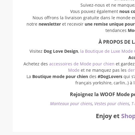
Suivez-nous et ne manquez 
Vous pouvez également
nous c
Nous offrons la livraison gratuite dans le monde 
notre
newsletter
et recevoir
une remise unique pou
tendances
Mod
À PROPOS DE 
Visitez
Dog Love Design
,
la Boutique de Luxe Mode 
Acc
Achetez des
accessoires de Mode pour chien
et gardez
Mode
et ne manquez pas les
der
La
Boutique mode pour chien
des
#DogLovers
qui s’
français yorkshire, carlin..) 
Rejoignez la WOOF Mode po
Manteaux pour chiens
,
Vestes pour chiens
,
T
Enjoy et
Shop