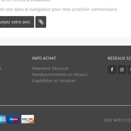
on site dans le navigateur pour mon prochain commentaire.
INFO ACHAT
RESEAUX S
S
Paiement Sécurisé
Remboursements et retours
Expédition et livraison
BUY WITH CO