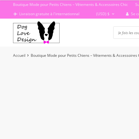
Passer
Boutique Mode pour Petits Chiens – Vêtements & Accessoires Chic
S
au
Se c
Livraison gratuite à l'internationnal
(USD)
$
contenu
Accueil
Boutique Mode pour Petits Chiens – Vêtements & Accessoires 
-50%