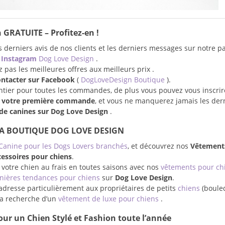
 GRATUITE – Profitez-en !
 derniers avis de nos clients et les derniers messages sur notre p
e
Instagram
Dog Love Design
.
pas les meilleures offres aux meilleurs prix .
ontacter sur Facebook
(
DogLoveDesign Boutique
).
entier pour toutes les commandes, de plus vous pouvez vous inscrir
r votre première commande
, et vous ne manquerez jamais les der
e canines sur Dog Love Design
.
LA BOUTIQUE DOG LOVE DESIGN
Canine pour les Dogs Lovers branchés
, et découvrez nos
Vêtement
essoires pour chiens
.
 votre chien au frais en toutes saisons avec nos
vêtements pour ch
nières tendances pour chiens
sur
Dog Love Design
.
adresse particulièrement aux propriétaires de petits
chiens
(boule
à la recherche d’un
vêtement de luxe pour chiens
.
ur un Chien Stylé et Fashion toute l’année