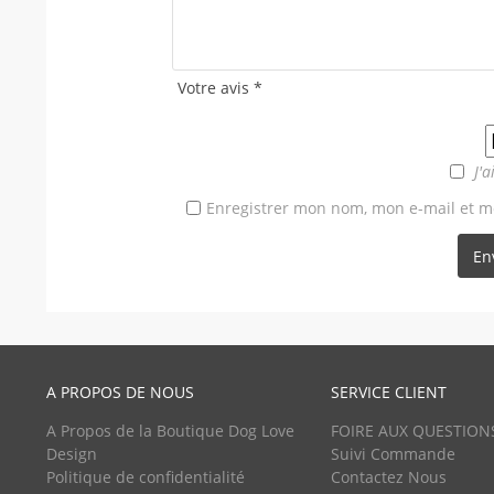
Votre avis
*
J'a
Enregistrer mon nom, mon e-mail et m
A PROPOS DE NOUS
SERVICE CLIENT
A Propos de la Boutique Dog Love
FOIRE AUX QUESTION
Design
Suivi Commande
Politique de confidentialité
Contactez Nous