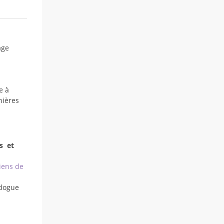
age
e à
nières
s et
iens de
dogue