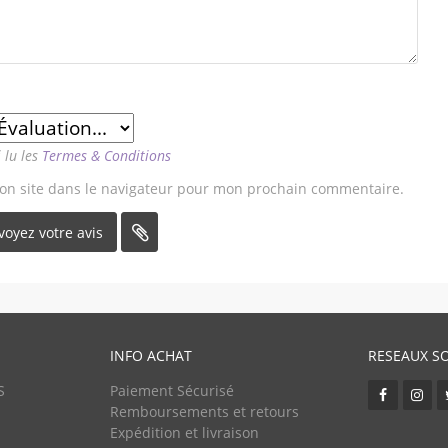
i lu les
Termes & Conditions
on site dans le navigateur pour mon prochain commentaire.
INFO ACHAT
RESEAUX S
S
Paiement Sécurisé
Remboursements et retours
Expédition et livraison