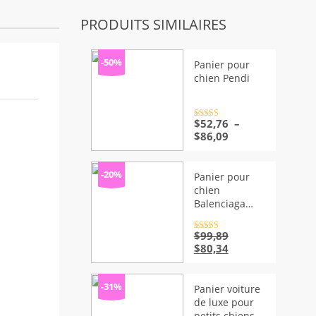
PRODUITS SIMILAIRES
-50%
Panier pour
chien Pendi
Note
$
52,76
4.5
–
sur 5
Plage
$
86,09
de
prix :
$52,76
-20%
Panier pour
à
chien
$86,09
Balenciaga
Luxe – Doux et
Confortable
Note
$
99,89
4.5
sur 5
Le
Le
$
80,34
prix
prix
initial
actuel
était :
est :
-31%
Panier voiture
$99,89.
$80,34.
de luxe pour
petits chiens