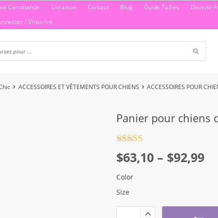
uivi Commande
Livraison
Contact
Blog
Guide Tailles
Devenir Af
onnecter / S’inscrire
Chic
ACCESSOIRES ET VÊTEMENTS POUR CHIENS
ACCESSOIRES POUR CHIE
Panier pour chiens 
Note
4.5
Plage
$
63,10
–
$
92,99
sur 5
de
Color
prix :
Size
$63,10
à