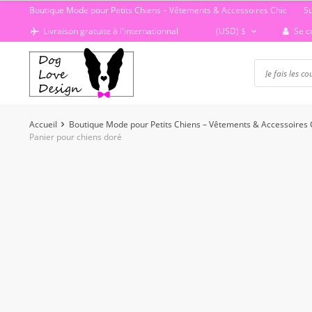
Passer
Boutique Mode pour Petits Chiens – Vêtements & Accessoires Chic
S
au
Se c
Livraison gratuite à l'internationnal
(USD)
$
contenu
Accueil
Boutique Mode pour Petits Chiens – Vêtements & Accessoires 
Panier pour chiens doré
-50%