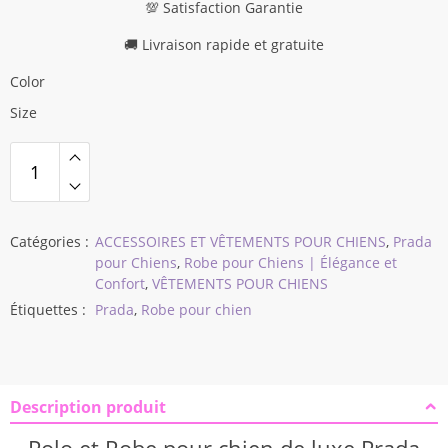
💯 Satisfaction Garantie
🚚 Livraison rapide et gratuite
Color
Size
Catégories :
ACCESSOIRES ET VÊTEMENTS POUR CHIENS
,
Prada
pour Chiens
,
Robe pour Chiens | Élégance et
Confort
,
VÊTEMENTS POUR CHIENS
Étiquettes :
Prada
,
Robe pour chien
Description produit
Modname = espace et hauteur = 10