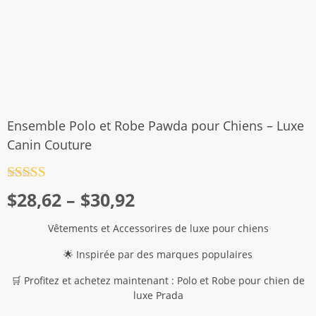
Ensemble Polo et Robe Pawda pour Chiens – Luxe
Canin Couture
Note
4.5
Plage
$
28,62
–
$
30,92
sur 5
de
Vêtements et Accessorires de luxe pour chiens
prix :
🌟 Inspirée par des marques populaires
$28,62
à
🛒 Profitez et achetez maintenant : Polo et Robe pour chien de
luxe Prada
$30,92