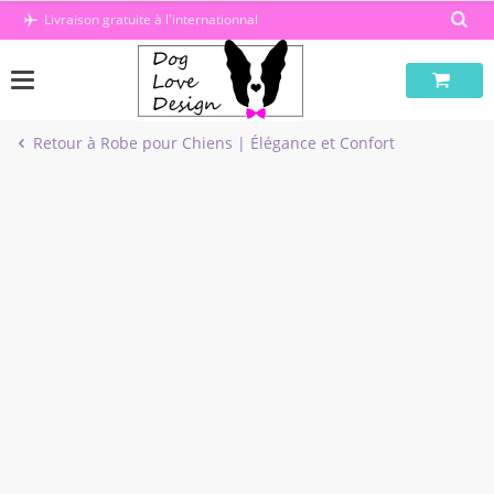
Passer
Livraison gratuite à l'internationnal
au
contenu
Retour à Robe pour Chiens | Élégance et Confort
-22%