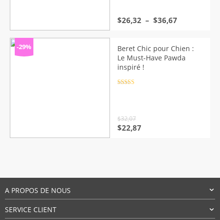
Plage
$
26,32
–
$
36,67
de
prix :
$26,32
-29%
Beret Chic pour Chien :
à
Le Must-Have Pawda
$36,67
inspiré !
Note
4.5
sur 5
$
32,07
Le
Le
$
22,87
prix
prix
initial
actuel
était :
est :
$32,07.
$22,87.
A PROPOS DE NOUS
SERVICE CLIENT