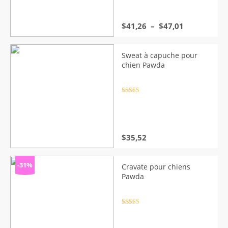
Plage
$
41,26
–
$
47,01
de
prix :
$41,26
Sweat à capuche pour
à
chien Pawda
$47,01
Note
4.5
sur 5
$
35,52
-31%
Cravate pour chiens
Pawda
Note
4.5
sur 5