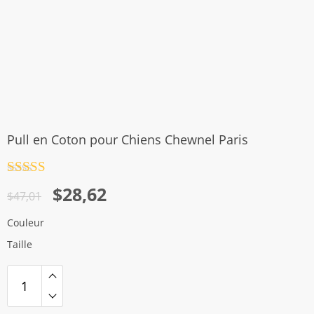
Pull en Coton pour Chiens Chewnel Paris
Note
4.5
Le
Le
$
28,62
sur 5
$
47,01
prix
prix
Couleur
initial
actuel
Taille
était :
est :
$47,01.
$28,62.