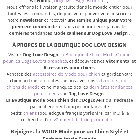
Facebook
(
DogLoveDesign Boutique
).
Nous offrons la livraison gratuite dans le monde entier pour
toutes les commandes, de plus vous pouvez vous inscrire à
notre
newsletter
et recevoir
une remise unique pour votre
première commande
, et vous ne manquerez jamais les
dernières tendances
Mode canines sur Dog Love Design
.
À PROPOS DE LA BOUTIQUE DOG LOVE DESIGN
Visitez
Dog Love Design
,
la Boutique de Luxe Mode Canine
pour les Dogs Lovers branchés
, et découvrez nos
Vêtements et
Accessoires pour chiens
.
Achetez des
accessoires de Mode pour chien
et gardez votre
chien au frais en toutes saisons avec nos
vêtements pour
chiens de Mode
et ne manquez pas les
dernières tendances
pour chiens
sur
Dog Love Design
.
La
Boutique mode pour chien
des
#DogLovers
qui s’adresse
particulièrement aux propriétaires de
petits
chiens
(bouledogue français yorkshire, carlin..) à la
recherche d’un
vêtement de luxe pour chiens
.
Rejoignez la WOOF Mode pour un Chien Stylé et
Fashion toute l’année