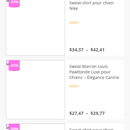
-31%
Sweat-shirt pour chien
Nike
Note
4.5
sur 5
Plage
$
34,37
–
$
42,41
de
prix :
$34,37
-41%
Sweat Marron Louis
à
Pawttonde Luxe pour
$42,41
Chiens – Élégance Canine
Note
4.5
sur 5
Plage
$
27,47
–
$
29,77
de
prix :
$27,47
-50%
Sweat-shirt pour chien