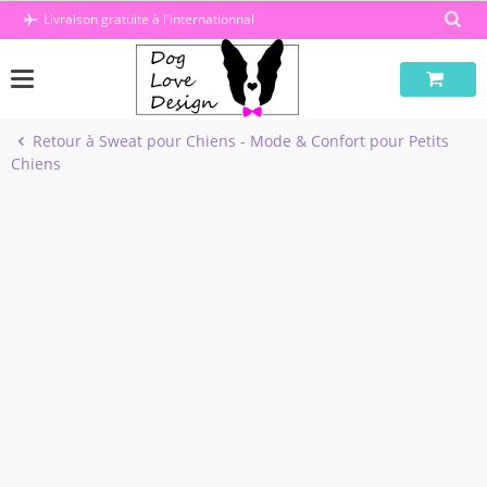
Passer
Livraison gratuite à l'internationnal
au
contenu
Retour à Sweat pour Chiens - Mode & Confort pour Petits
Chiens
-39%