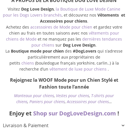
À PROPOS DE LA BOUTIQUE DOG LOVE DESIGN
Visitez
Dog Love Design
,
la Boutique de Luxe Mode Canine
pour les Dogs Lovers branchés
, et découvrez nos
Vêtements et
Accessoires pour chiens
.
Achetez des
accessoires de Mode pour chien
et gardez votre
chien au frais en toutes saisons avec nos
vêtements pour
chiens de Mode
et ne manquez pas les
dernières tendances
pour chiens
sur
Dog Love Design
.
La
Boutique mode pour chien
des
#DogLovers
qui s’adresse
particulièrement aux propriétaires de
petits
chiens
(bouledogue français yorkshire, carlin..) à la
recherche d’un
vêtement de luxe pour chiens
.
Rejoignez la WOOF Mode pour un Chien Stylé et
Fashion toute l’année
Manteaux pour chiens
,
Vestes pour chiens
,
T-shirts pour
chiens
,
Paniers pour chiens
,
Accessoires pour chiens
…
Enjoy et
Shop sur DogLoveDesign.com
!
Livraison & Paiement