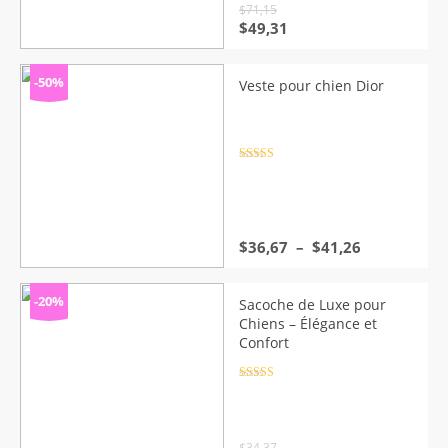
$
71,15
Le
Le
$
49,31
prix
prix
initial
actuel
était :
est :
-50%
Veste pour chien Dior
$71,15.
$49,31.
Note
4.5
sur 5
Plage
$
36,67
–
$
41,26
de
prix :
$36,67
-20%
Sacoche de Luxe pour
à
Chiens – Élégance et
$41,26
Confort
Note
4.5
sur 5
$
34,37