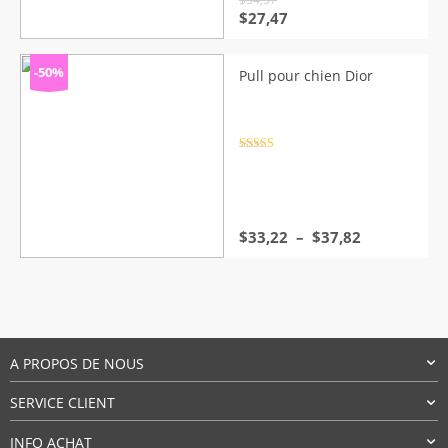
Le
Le
$
27,47
prix
prix
initial
actuel
était :
est :
-50%
Pull pour chien Dior
$34,37.
$27,47.
Note
4.5
sur 5
Plage
$
33,22
–
$
37,82
de
prix :
$33,22
à
$37,82
A PROPOS DE NOUS
SERVICE CLIENT
INFO ACHAT