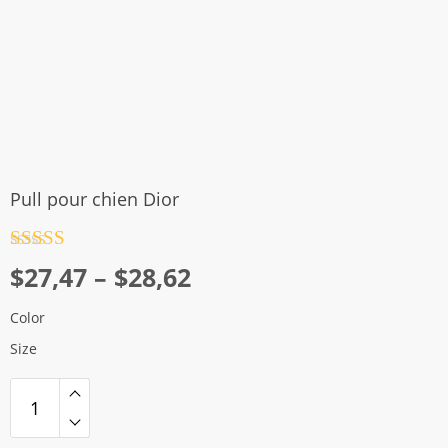
Pull pour chien Dior
Note
4.5
Plage
$
27,47
–
$
28,62
sur 5
de
Color
prix :
Size
$27,47
à
$28,62