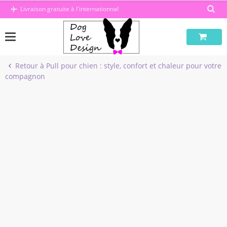
Passer
Livraison gratuite à l'internationnal
au
contenu
Retour à Pull pour chien : style, confort et chaleur pour votre
compagnon
-50%