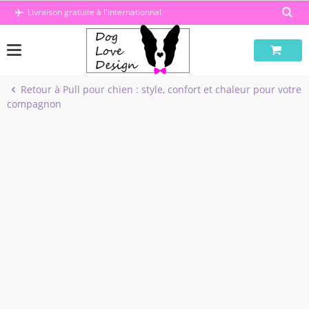
Passer
Livraison gratuite à l'internationnal
au
contenu
Retour à Pull pour chien : style, confort et chaleur pour votre
compagnon
-21%