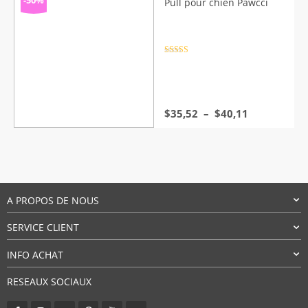
-50%
Pull pour chien Pawcci
Note
4.5
sur 5
Plage
$
35,52
–
$
40,11
de
prix :
$35,52
à
$40,11
A PROPOS DE NOUS
SERVICE CLIENT
INFO ACHAT
RESEAUX SOCIAUX