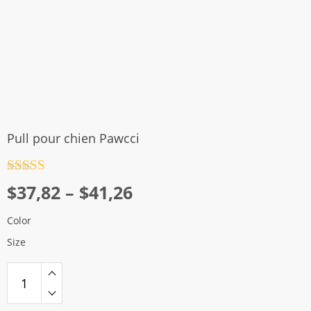
Pull pour chien Pawcci
Note
4.5
Plage
$
37,82
–
$
41,26
sur 5
de
Color
prix :
Size
$37,82
à
$41,26