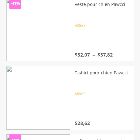
-41%
Veste pour chien Pawcci
Note
4.5
sur 5
Plage
$
32,07
–
$
37,82
de
prix :
$32,07
T-shirt pour chien Pawcci
à
$37,82
Note
4.5
sur 5
$
28,62