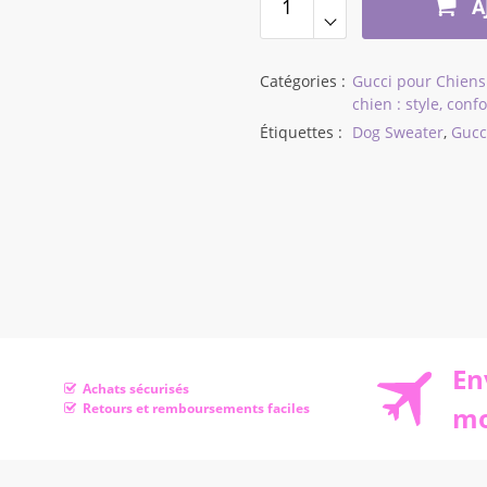
A
$40,11
Catégories :
Gucci pour Chiens
chien : style, con
Étiquettes :
Dog Sweater
,
Gucc
En
Achats sécurisés
Retours et remboursements faciles
mo