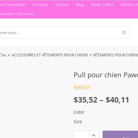
uivi Commande
Livraison
Contact
Blog
Guide Tailles
Devenir Af
onnecter / S’inscrire
Chic
ACCESSOIRES ET VÊTEMENTS POUR CHIENS
VÊTEMENTS POUR CHIEN
Pull pour chien Paw
Note
4.5
Plage
$
35,52
–
$
40,11
sur 5
de
Color
prix :
Size
$35,52
à