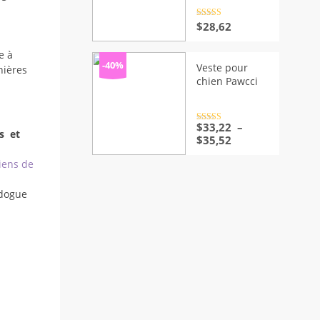
Note
4.5
$
28,62
sur 5
e à
-40%
Veste pour
nières
chien Pawcci
Note
$
33,22
4.5
–
s et
sur 5
Plage
$
35,52
de
iens de
prix :
$33,22
à
dogue
$35,52