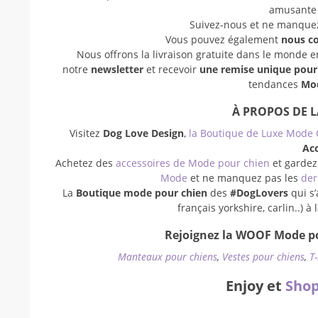
amusant
Suivez-nous et ne manquez 
Vous pouvez également
nous c
Nous offrons la livraison gratuite dans le monde 
notre
newsletter
et recevoir
une remise unique pou
tendances
Mod
À PROPOS DE 
Visitez
Dog Love Design
,
la Boutique de Luxe Mode 
Acc
Achetez des
accessoires de Mode pour chien
et gardez
Mode
et ne manquez pas les
der
La
Boutique mode pour chien
des
#DogLovers
qui s’
français yorkshire, carlin..) 
Rejoignez la WOOF Mode po
Manteaux pour chiens
,
Vestes pour chiens
,
T
Enjoy et
Shop