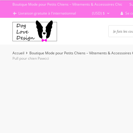
Passer
Boutique Mode pour Petits Chiens – Vêtements & Accessoires Chic
S
au
Se c
Livraison gratuite à l'internationnal
(USD)
$
contenu
Accueil
Boutique Mode pour Petits Chiens – Vêtements & Accessoires 
Pull pour chien Pawcci
-20%