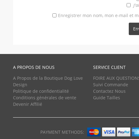
J'a
Enregistrer mon nom, mon e-mail et m
A PROPOS DE NOUS
SERVICE CLIENT
A Propos de la Boutique Dog Love
FOIRE AUX QUESTION
Design
Suivi Commande
Politique de confidentialité
Contactez Nous
Conditions générales de vente
Guide Tailles
Devenir Affilié
PAYMENT METHODS: