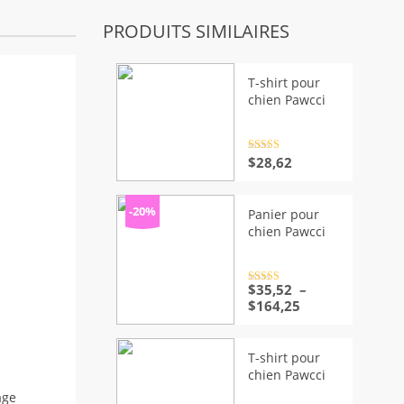
PRODUITS SIMILAIRES
T-shirt pour
chien Pawcci
Note
4.5
$
28,62
sur 5
-20%
Panier pour
chien Pawcci
Note
$
35,52
4.5
–
sur 5
Plage
$
164,25
de
prix :
$35,52
T-shirt pour
à
chien Pawcci
$164,25
age