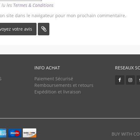
i lu les
Termes & Conditions
on site dans le navigateur pour mon prochain commentaire.
INFO ACHAT
RESEAUX S
S
Paiement Sécurisé
Remboursements et retours
Expédition et livraison
BUY WITH CO