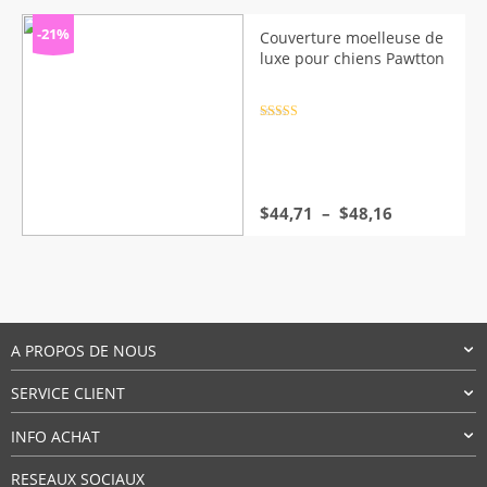
initial
actuel
était :
est :
-21%
Couverture moelleuse de
$52,76.
$26,32.
luxe pour chiens Pawtton
Note
4.5
sur 5
Plage
$
44,71
–
$
48,16
de
prix :
$44,71
à
$48,16
A PROPOS DE NOUS
SERVICE CLIENT
INFO ACHAT
RESEAUX SOCIAUX