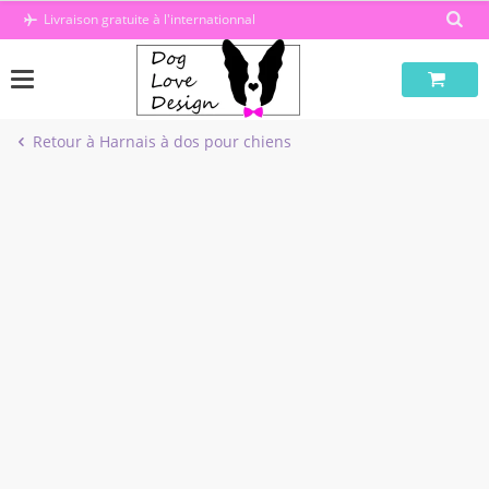
Passer
Livraison gratuite à l'internationnal
au
contenu
Retour à Harnais à dos pour chiens