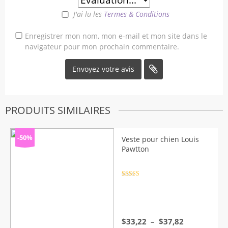
J'ai lu les
Termes & Conditions
Enregistrer mon nom, mon e-mail et mon site dans le
navigateur pour mon prochain commentaire.
PRODUITS SIMILAIRES
-50%
Veste pour chien Louis
Pawtton
Note
4.5
sur 5
Plage
$
33,22
–
$
37,82