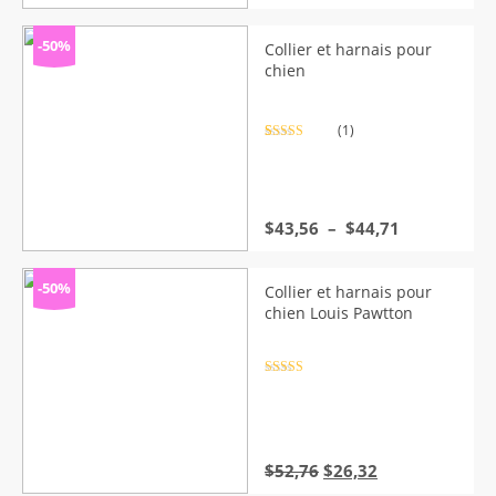
de
prix :
$33,22
-50%
Collier et harnais pour
à
chien
$37,82
(1)
Noté
1
5.00
sur 5 basé
sur
notation
client
Plage
$
43,56
–
$
44,71
de
prix :
$43,56
-50%
Collier et harnais pour
à
chien Louis Pawtton
$44,71
Note
4.5
sur 5
Le
Le
$
52,76
$
26,32
prix
prix