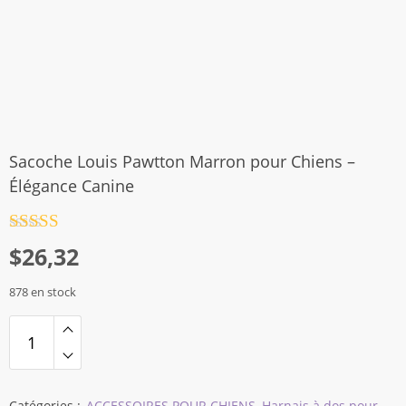
Sacoche Louis Pawtton Marron pour Chiens –
Élégance Canine
Note
4.5
$
26,32
sur 5
878 en stock
Catégories :
ACCESSOIRES POUR CHIENS
,
Harnais à dos pour