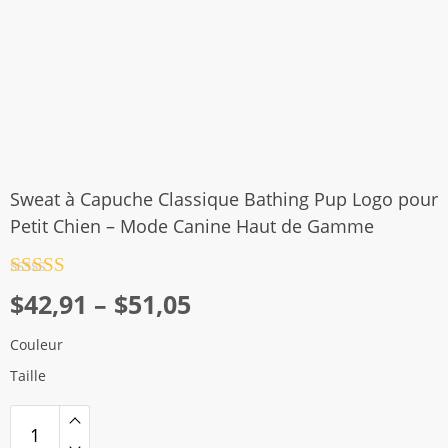
Sweat à Capuche Classique Bathing Pup Logo pour
Petit Chien – Mode Canine Haut de Gamme
Note
4.5
Plage
$
42,91
–
$
51,05
sur 5
de
Couleur
prix :
Taille
$42,91
à