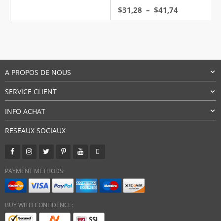
Plage
$
31,28
–
$
41,74
de
prix :
$31,28
à
$41,74
A PROPOS DE NOUS
SERVICE CLIENT
INFO ACHAT
RESEAUX SOCIAUX
PAYMENT METHODS:
BUY WITH CONFIDENCE: