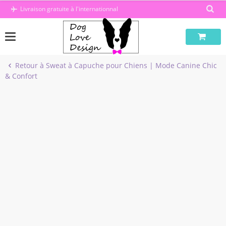
Passer
Livraison gratuite à l'internationnal
au
contenu
Retour à Sweat à Capuche pour Chiens | Mode Canine Chic
& Confort
-30%