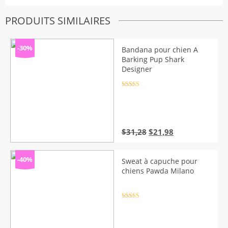
PRODUITS SIMILAIRES
-30%
Bandana pour chien A
Barking Pup Shark
Designer
Note
4.5
sur 5
Le
Le
$
31,28
$
21,98
prix
prix
initial
actuel
était :
est :
-40%
Sweat à capuche pour
$31,28.
$21,98.
chiens Pawda Milano
Note
4.5
sur 5