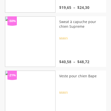
Plage
$
19,65
–
$
24,30
de
prix :
$19,65
-50%
Sweat à capuche pour
à
chien Supreme
$24,30
Note
4.5
sur 5
Plage
$
40,58
–
$
48,72
de
prix :
$40,58
-21%
Veste pour chien Bape
à
$48,72
Note
4.5
sur 5