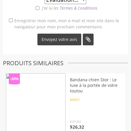
J'ai lu les
Termes & Conditions
Enregistrer mon nom, mon e-mail et mon site dans le
navigateur pour mon prochain commentaire.
PRODUITS SIMILAIRES
-30%
Bandana chien Dior : Le
luxe à la portée de votre
toutou
Note
4.5
sur 5
$
37,82
Le
Le
$
26,32