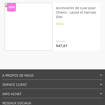
prix :
$79,20
-29%
Accessoires de Luxe pour
à
Chiens : Laisse et Harnais
$114,83
Dior
Note
4.5
sur 5
$
66,55
Le
Le
$
47,01
prix
prix
initial
actuel
était :
est :
$66,55.
$47,01.
A PROPOS DE NOUS
SERVICE CLIENT
INFO ACHAT
RESEAUX SOCIAUX