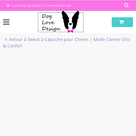
Passer
Livraison gratuite à l'internationnal
au
contenu
Retour à Sweat à Capuche pour Chiens | Mode Canine Chic
& Confort
-40%