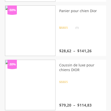
prix
prix
initial
actuel
était :
est :
-50%
Panier pour chien Dior
$37,82.
$26,32.
(1)
Noté
1
5.00
sur 5 basé
sur
notation
client
Plage
$
28,62
–
$
141,26
de
prix :
$28,62
-30%
Coussin de luxe pour
à
chiens DIOR
$141,26
Note
4.5
sur 5
Plage
$
79,20
–
$
114,83
de