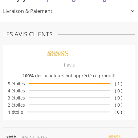
Livraison & Paiement
LES AVIS CLIENTS
Noté
1
5.00
1
avis
sur 5 basé
100%
des acheteurs ont apprécié ce produit!
sur
notation
5 étoiles
( 1 )
client
4 étoiles
( 0 )
3 étoiles
( 0 )
2 étoiles
( 0 )
1 étoile
( 0 )
Z***.
–
août 1, 2026