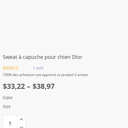
Sweat à capuche pour chien Dior
1
avis
Noté
1
5.00
100%
des acheteurs ont apprécié ce produit! 2 achats
sur 5 basé
Plage
sur
$
33,22
notation
–
$
38,97
client
de
Color
prix :
Size
$33,22
à