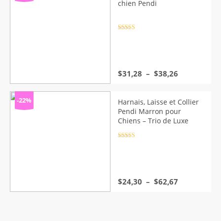
à
chien Pendi
$38,26
Note
4.5
sur 5
Plage
$
31,28
–
$
38,26
de
prix :
$31,28
-22%
Harnais, Laisse et Collier
à
Pendi Marron pour
$38,26
Chiens – Trio de Luxe
Note
4.5
sur 5
Plage
$
24,30
–
$
62,67
de
prix :
$24,30
à