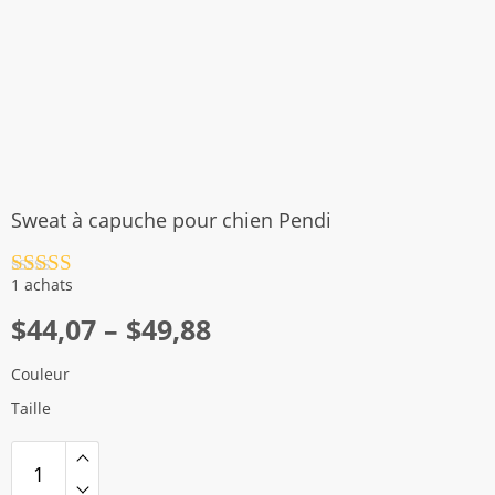
Sweat à capuche pour chien Pendi
Note
4.5
1 achats
sur 5
Plage
$
44,07
–
$
49,88
de
Couleur
prix :
Taille
$44,07
à
$49,88