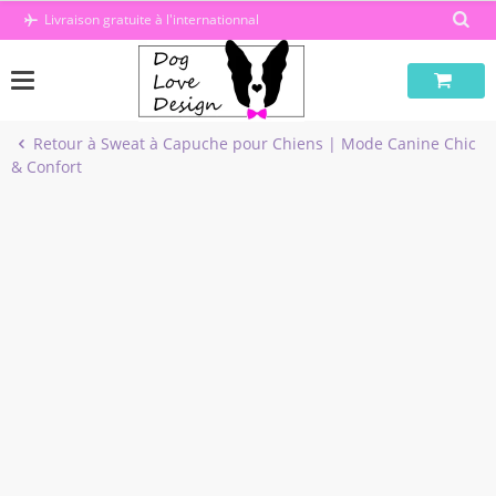
Passer
Livraison gratuite à l'internationnal
au
contenu
Retour à Sweat à Capuche pour Chiens | Mode Canine Chic
& Confort
-41%