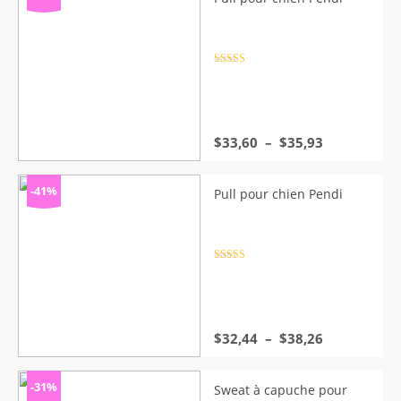
Note
4.5
sur 5
Plage
$
33,60
–
$
35,93
de
prix :
$33,60
-41%
Pull pour chien Pendi
à
$35,93
Note
4.5
sur 5
Plage
$
32,44
–
$
38,26
de
prix :
$32,44
-31%
Sweat à capuche pour