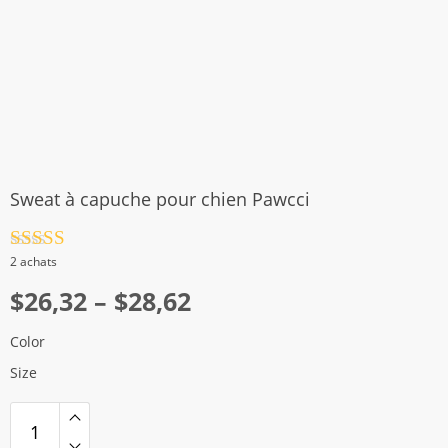
Sweat à capuche pour chien Pawcci
Note
4.5
2 achats
sur 5
Plage
$
26,32
–
$
28,62
de
Color
prix :
Size
$26,32
à