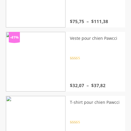
sur 5
Plage
$
75,75
–
$
111,38
de
prix :
$75,75
-41%
Veste pour chien Pawcci
à
$111,38
Note
4.5
sur 5
Plage
$
32,07
–
$
37,82
de
prix :
$32,07
T-shirt pour chien Pawcci
à
$37,82
Note
4.5
sur 5