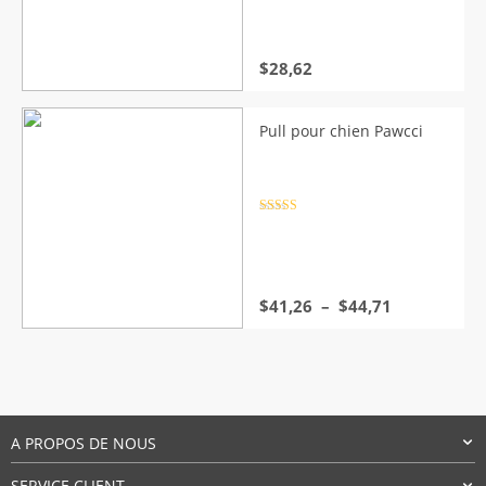
$
28,62
Pull pour chien Pawcci
Note
4.5
sur 5
Plage
$
41,26
–
$
44,71
de
prix :
$41,26
à
$44,71
A PROPOS DE NOUS
SERVICE CLIENT