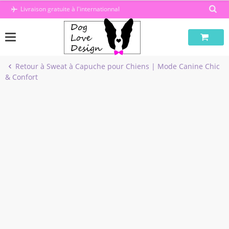
Passer
Livraison gratuite à l'internationnal
au
contenu
Retour à Sweat à Capuche pour Chiens | Mode Canine Chic
& Confort
-20%