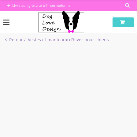
Passer
Livraison gratuite à l'internationnal
au
contenu
Retour à Vestes et manteaux d'hiver pour chiens
-50%