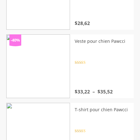
sur 5
$
28,62
-40%
Veste pour chien Pawcci
Note
4.5
sur 5
Plage
$
33,22
–
$
35,52
de
prix :
$33,22
T-shirt pour chien Pawcci
à
$35,52
Note
4.5
sur 5