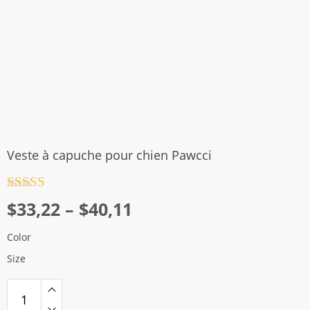
Veste à capuche pour chien Pawcci
Note
4.5
Plage
$
33,22
–
$
40,11
sur 5
de
Color
prix :
Size
$33,22
à