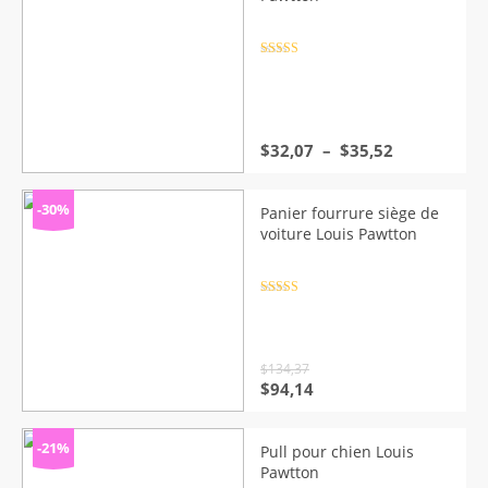
Note
4.5
sur 5
Plage
$
32,07
–
$
35,52
de
prix :
$32,07
-30%
Panier fourrure siège de
à
voiture Louis Pawtton
$35,52
Note
4.5
sur 5
$
134,37
Le
Le
$
94,14
prix
prix
initial
actuel
était :
est :
-21%
Pull pour chien Louis
$134,37.
$94,14.
Pawtton