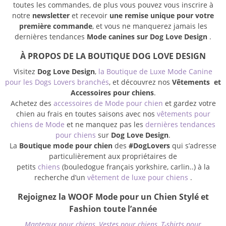
toutes les commandes, de plus vous pouvez vous inscrire à
notre
newsletter
et recevoir
une remise unique pour votre
première commande
, et vous ne manquerez jamais les
dernières tendances
Mode canines sur Dog Love Design
.
À PROPOS DE LA BOUTIQUE DOG LOVE DESIGN
Visitez
Dog Love Design
,
la Boutique de Luxe Mode Canine
pour les Dogs Lovers branchés
, et découvrez nos
Vêtements et
Accessoires pour chiens
.
Achetez des
accessoires de Mode pour chien
et gardez votre
chien au frais en toutes saisons avec nos
vêtements pour
chiens de Mode
et ne manquez pas les
dernières tendances
pour chiens
sur
Dog Love Design
.
La
Boutique mode pour chien
des
#DogLovers
qui s’adresse
particulièrement aux propriétaires de
petits
chiens
(bouledogue français yorkshire, carlin..) à la
recherche d’un
vêtement de luxe pour chiens
.
Rejoignez la WOOF Mode pour un Chien Stylé et
Fashion toute l’année
Manteaux pour chiens
,
Vestes pour chiens
,
T-shirts pour