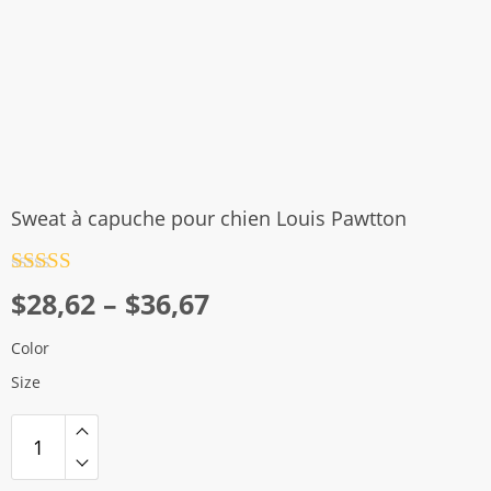
Sweat à capuche pour chien Louis Pawtton
Note
4.5
Plage
$
28,62
–
$
36,67
sur 5
de
Color
prix :
Size
$28,62
à
$36,67