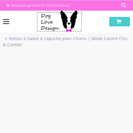
Passer
Livraison gratuite à l'internationnal
au
contenu
Retour à Sweat à Capuche pour Chiens | Mode Canine Chic
& Confort
-40%