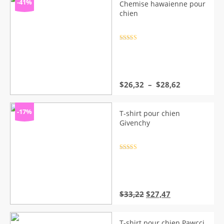
-41%
Chemise hawaienne pour
chien
Note
4.5
sur 5
Plage
$
26,32
–
$
28,62
de
prix :
$26,32
-17%
T-shirt pour chien
à
Givenchy
$28,62
Note
4.5
sur 5
Le
Le
$
33,22
$
27,47
prix
prix
initial
actuel
était :
est :
T-shirt pour chien Pawcci