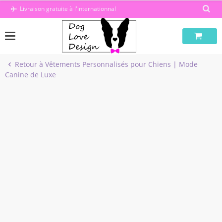
Passer
Livraison gratuite à l'internationnal
au
contenu
Retour à Vêtements Personnalisés pour Chiens | Mode
Canine de Luxe
-20%