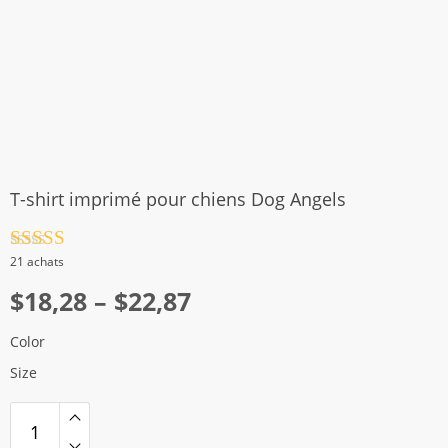
T-shirt imprimé pour chiens Dog Angels
Note
4.5
21 achats
sur 5
Plage
$
18,28
–
$
22,87
de
Color
prix :
Size
$18,28
à