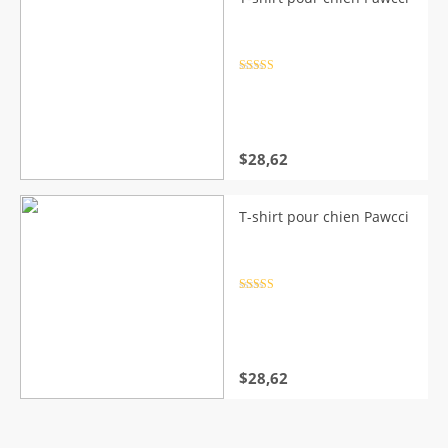
$33,22.
$27,47.
Note
4.5
sur 5
$
28,62
T-shirt pour chien Pawcci
Note
4.5
sur 5
$
28,62