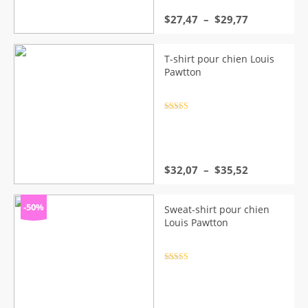
Plage
$
27,47
–
$
29,77
de
prix :
$27,47
T-shirt pour chien Louis
à
Pawtton
$29,77
Note
4.5
sur 5
Plage
$
32,07
–
$
35,52
de
prix :
$32,07
-50%
Sweat-shirt pour chien
à
Louis Pawtton
$35,52
Note
4.5
sur 5