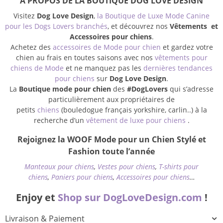
À PROPOS DE LA BOUTIQUE DOG LOVE DESIGN
Visitez
Dog Love Design
,
la Boutique de Luxe Mode Canine
pour les Dogs Lovers branchés
, et découvrez nos
Vêtements et
Accessoires pour chiens
.
Achetez des
accessoires de Mode pour chien
et gardez votre
chien au frais en toutes saisons avec nos
vêtements pour
chiens de Mode
et ne manquez pas les
dernières tendances
pour chiens
sur
Dog Love Design
.
La
Boutique mode pour chien
des
#DogLovers
qui s’adresse
particulièrement aux propriétaires de
petits
chiens
(bouledogue français yorkshire, carlin..) à la
recherche d’un
vêtement de luxe pour chiens
.
Rejoignez la WOOF Mode pour un Chien Stylé et
Fashion toute l’année
Manteaux pour chiens
,
Vestes pour chiens
,
T-shirts pour
chiens
,
Paniers pour chiens
,
Accessoires pour chiens
…
Enjoy et
Shop sur DogLoveDesign.com
!
Livraison & Paiement