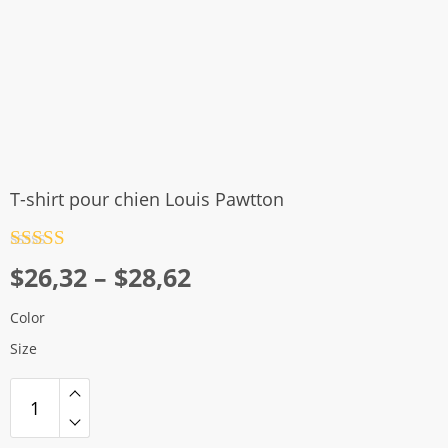
T-shirt pour chien Louis Pawtton
Note
4.5
Plage
$
26,32
–
$
28,62
sur 5
de
Color
prix :
Size
$26,32
à
$28,62