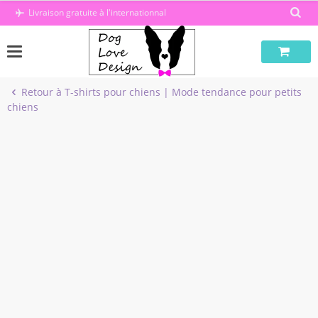
Passer
Livraison gratuite à l'internationnal
au
contenu
Retour à T-shirts pour chiens | Mode tendance pour petits
chiens
-50%