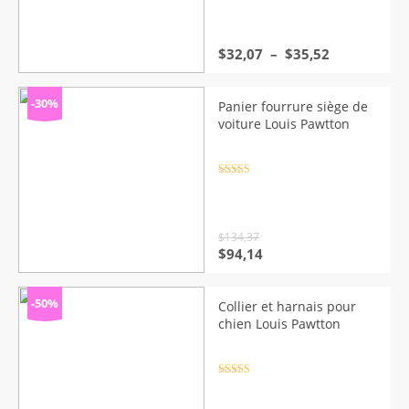
Plage
$
32,07
–
$
35,52
de
prix :
$32,07
-30%
Panier fourrure siège de
à
voiture Louis Pawtton
$35,52
Note
4.5
sur 5
$
134,37
Le
Le
$
94,14
prix
prix
initial
actuel
était :
est :
-50%
Collier et harnais pour
$134,37.
$94,14.
chien Louis Pawtton
Note
4.5
sur 5