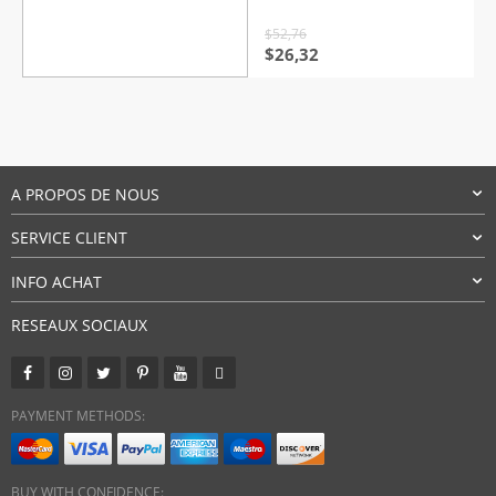
$
52,76
Le
Le
$
26,32
prix
prix
initial
actuel
était :
est :
$52,76.
$26,32.
A PROPOS DE NOUS
SERVICE CLIENT
INFO ACHAT
RESEAUX SOCIAUX
PAYMENT METHODS:
BUY WITH CONFIDENCE: