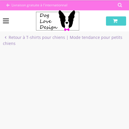
Passer
Livraison gratuite à l'internationnal
au
contenu
Retour à T-shirts pour chiens | Mode tendance pour petits
chiens
-31%