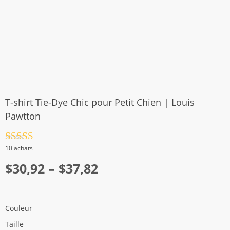
T-shirt Tie-Dye Chic pour Petit Chien | Louis
Pawtton
Note
4.5
10 achats
sur 5
Plage
$
30,92
–
$
37,82
de
prix :
Couleur
$30,92
Taille
à