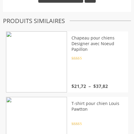
PRODUITS SIMILAIRES
Chapeau pour chiens
Designer avec Noeud
Papillon
Note
4.5
sur 5
Plage
$
21,72
–
$
37,82
de
prix :
$21,72
T-shirt pour chien Louis
à
Pawtton
$37,82
Note
4.5
sur 5