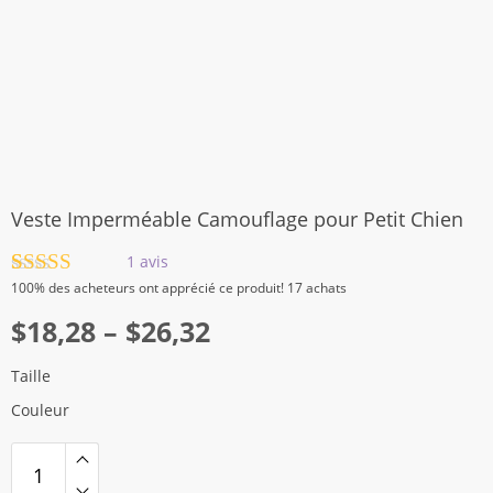
Veste Imperméable Camouflage pour Petit Chien
1
avis
Noté
1
5.00
100%
des acheteurs ont apprécié ce produit! 17 achats
sur 5 basé
Plage
sur
$
18,28
notation
–
$
26,32
client
de
Taille
prix :
Couleur
$18,28
à