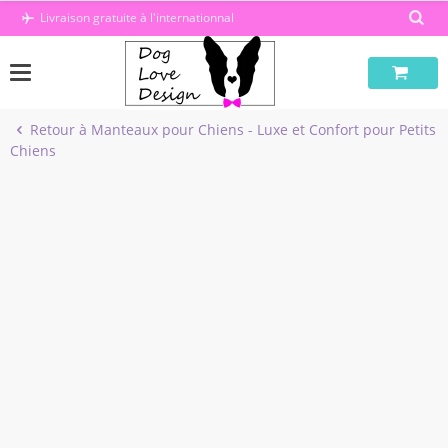
Passer
Livraison gratuite à l'internationnal
au
contenu
Retour à Manteaux pour Chiens - Luxe et Confort pour Petits
Chiens
-41%