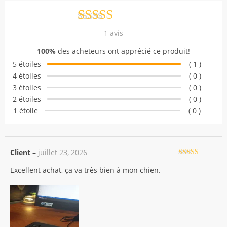
Noté
1
5.00
1
avis
sur 5 basé
100%
des acheteurs ont apprécié ce produit!
sur
notation
5 étoiles
( 1 )
client
4 étoiles
( 0 )
3 étoiles
( 0 )
2 étoiles
( 0 )
1 étoile
( 0 )
Client
–
juillet 23, 2026
Note
5
sur 5
Excellent achat, ça va très bien à mon chien.