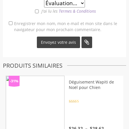
J'ai lu les
Termes & Conditions
Enregistrer mon nom, mon e-mail et mon site dans le
navigateur pour mon prochain commentaire.
PRODUITS SIMILAIRES
-31%
Déguisement Wapiti de
Noël pour Chien
Note
4.5
sur 5
Plage
$
26,32
–
$
28,62