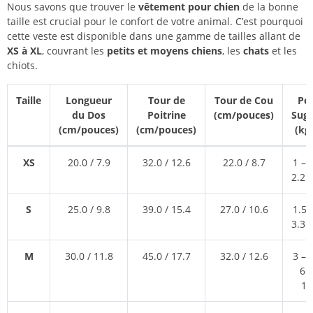
Nous savons que trouver le
vêtement pour chien
de la bonne
taille est crucial pour le confort de votre animal. C’est pourquoi
cette veste est disponible dans une gamme de tailles allant de
XS à XL
, couvrant les
petits et moyens chiens
, les
chats
et les
chiots.
Taille
Longueur
Tour de
Tour de Cou
Po
du Dos
Poitrine
(cm/pouces)
Sug
(cm/pouces)
(cm/pouces)
(kg/
XS
20.0 / 7.9
32.0 / 12.6
22.0 / 8.7
1 – 1
2.2 –
S
25.0 / 9.8
39.0 / 15.4
27.0 / 10.6
1.5 –
3.3 –
M
30.0 / 11.8
45.0 / 17.7
32.0 / 12.6
3 – 5
6.6
12