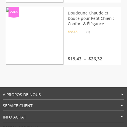
de
prix :
$28,62
-50%
Doudoune Chaude et
à
Douce pour Petit Chien :
$36,67
Confort & Élégance
(1)
Noté
1
4.00
sur 5 basé
sur
notation
client
Plage
$
19,43
–
$
26,32
de
prix :
$19,43
à
$26,32
A PROPOS DE NOUS
SERVICE CLIENT
INFO ACHAT