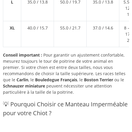
L
35.0 / 13.8
50.0 / 19.7
35.0 / 13.8
5.5 –
12.
17
XL
40.0 / 15.7
55.0 / 21.7
37.0 / 14.6
8 – 
17.
24
Conseil important :
Pour garantir un ajustement confortable,
mesurez toujours le tour de poitrine de votre animal en
premier. Si votre chien est entre deux tailles, nous vous
recommandons de choisir la taille supérieure. Les races telles
que le
Carlin
, le
Bouledogue Français
, le
Boston Terrier
ou le
Schnauzer miniature
peuvent nécessiter une attention
particulière à la taille de la poitrine.
💡 Pourquoi Choisir ce Manteau Imperméable
pour votre Chiot ?