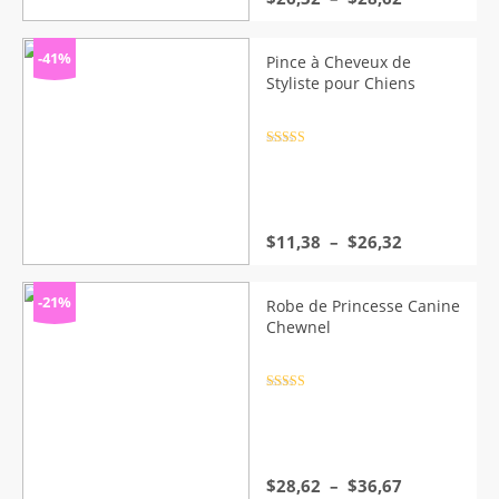
de
prix :
$26,32
-41%
Pince à Cheveux de
à
Styliste pour Chiens
$28,62
Note
4.5
sur 5
Plage
$
11,38
–
$
26,32
de
prix :
$11,38
-21%
Robe de Princesse Canine
à
Chewnel
$26,32
Note
4.5
sur 5
Plage
$
28,62
–
$
36,67