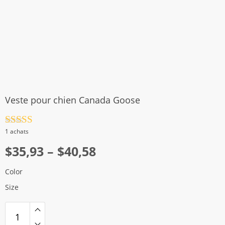
Veste pour chien Canada Goose
Note
4.5
1 achats
sur 5
Plage
$
35,93
–
$
40,58
de
Color
prix :
Size
$35,93
à