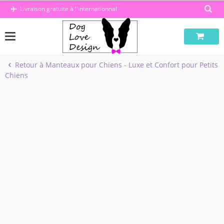
Passer
Livraison gratuite à l'internationnal
au
contenu
Retour à Manteaux pour Chiens - Luxe et Confort pour Petits
Chiens
-40%