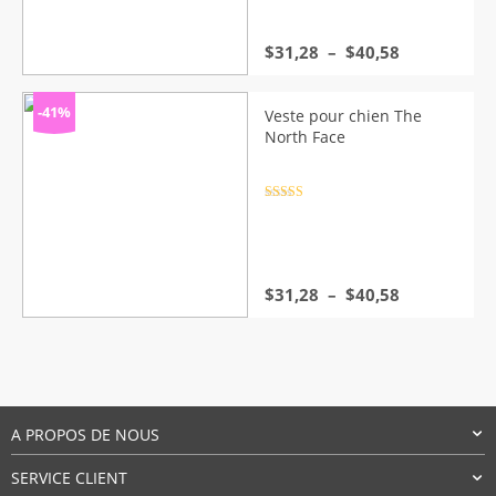
Plage
$
31,28
–
$
40,58
de
prix :
$31,28
-41%
Veste pour chien The
à
North Face
$40,58
Note
4.5
sur 5
Plage
$
31,28
–
$
40,58
de
prix :
$31,28
à
$40,58
A PROPOS DE NOUS
SERVICE CLIENT