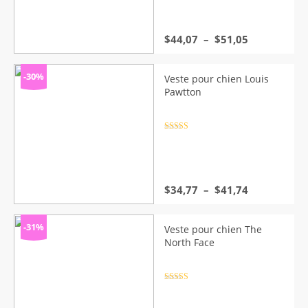
Plage
$
44,07
–
$
51,05
de
prix :
$44,07
-30%
Veste pour chien Louis
à
Pawtton
$51,05
Note
4.5
sur 5
Plage
$
34,77
–
$
41,74
de
prix :
$34,77
-31%
Veste pour chien The
à
North Face
$41,74
Note
4.5
sur 5