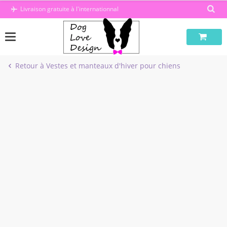
Passer
Livraison gratuite à l'internationnal
au
contenu
Retour à Vestes et manteaux d'hiver pour chiens
-31%