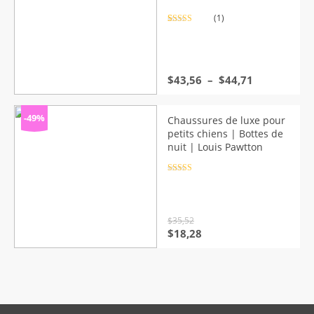
(1)
Noté
1
5.00
sur 5 basé
sur
notation
client
Plage
$
43,56
–
$
44,71
de
prix :
$43,56
-49%
Chaussures de luxe pour
à
petits chiens | Bottes de
$44,71
nuit | Louis Pawtton
Note
4.5
sur 5
$
35,52
Le
Le
$
18,28
prix
prix
initial
actuel
était :
est :
$35,52.
$18,28.