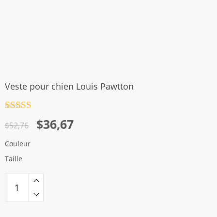
Veste pour chien Louis Pawtton
Note
4.5
Le
Le
$
36,67
sur 5
$
52,76
prix
prix
Couleur
initial
actuel
Taille
était :
est :
$52,76.
$36,67.