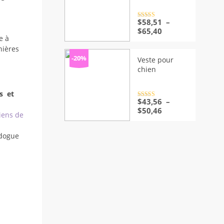
Note
$
58,51
4.5
–
sur 5
Plage
$
65,40
e à
de
prix :
nières
$58,51
-20%
Veste pour
à
chien
$65,40
s et
Note
$
43,56
4.5
–
sur 5
Plage
$
50,46
iens de
de
prix :
dogue
$43,56
à
$50,46