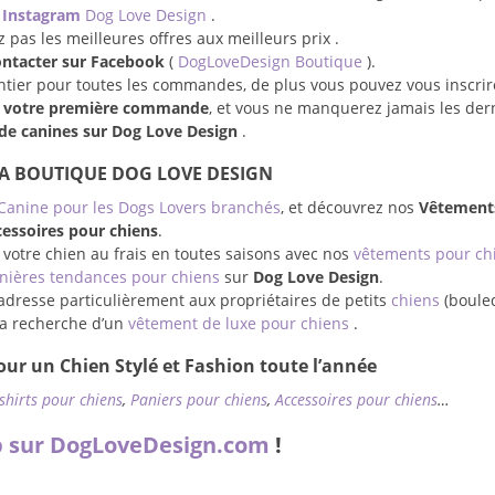
e
Instagram
Dog Love Design
.
pas les meilleures offres aux meilleurs prix .
ontacter sur Facebook
(
DogLoveDesign Boutique
).
entier pour toutes les commandes, de plus vous pouvez vous inscrir
r votre première commande
, et vous ne manquerez jamais les der
e canines sur Dog Love Design
.
LA BOUTIQUE DOG LOVE DESIGN
Canine pour les Dogs Lovers branchés
, et découvrez nos
Vêtement
essoires pour chiens
.
 votre chien au frais en toutes saisons avec nos
vêtements pour ch
nières tendances pour chiens
sur
Dog Love Design
.
adresse particulièrement aux propriétaires de petits
chiens
(boule
à la recherche d’un
vêtement de luxe pour chiens
.
ur un Chien Stylé et Fashion toute l’année
-shirts pour chiens
,
Paniers pour chiens
,
Accessoires pour chiens
…
 sur DogLoveDesign.com
!