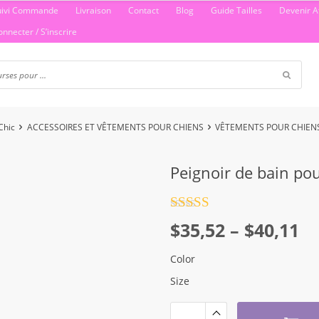
uivi Commande
Livraison
Contact
Blog
Guide Tailles
Devenir Af
onnecter / S’inscrire
Chic
ACCESSOIRES ET VÊTEMENTS POUR CHIENS
VÊTEMENTS POUR CHIEN
Peignoir de bain po
Note
4.5
Plage
$
35,52
–
$
40,11
sur 5
de
Color
prix :
Size
$35,52
à