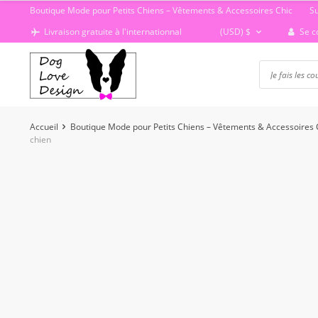
Passer
Boutique Mode pour Petits Chiens – Vêtements & Accessoires Chic
S
au
Se c
Livraison gratuite à l'internationnal
(USD)
$
contenu
Accueil
Boutique Mode pour Petits Chiens – Vêtements & Accessoires 
chien
-41%