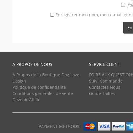
J'a
Enregistrer mon nom, mon e-mail et m
A PROPOS DE NOUS
SERVICE CLIENT
A Propos de la Boutique Dog Love
FOIRE AUX QUESTION
Design
Suivi Commande
Politique de confidentialité
Contactez Nous
Conditions générales de vente
Guide Tailles
Devenir Affilié
PAYMENT METHODS: