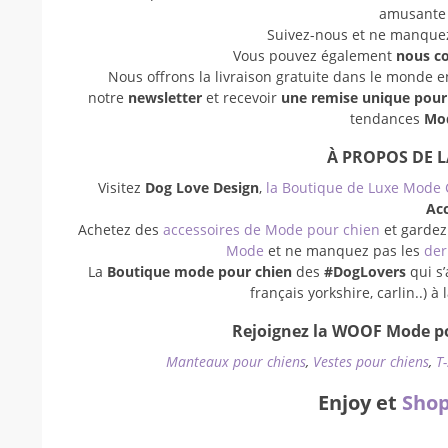
amusant
Suivez-nous et ne manquez 
Vous pouvez également
nous c
Nous offrons la livraison gratuite dans le monde 
notre
newsletter
et recevoir
une remise unique pou
tendances
Mod
À PROPOS DE 
Visitez
Dog Love Design
,
la Boutique de Luxe Mode 
Acc
Achetez des
accessoires de Mode pour chien
et gardez
Mode
et ne manquez pas les
der
La
Boutique mode pour chien
des
#DogLovers
qui s’
français yorkshire, carlin..) 
Rejoignez la WOOF Mode po
Manteaux pour chiens
,
Vestes pour chiens
,
T
Enjoy et
Shop