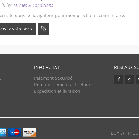
i lu les
Termes & Conditions
on site dans le navigateur pour mon prochain commentaire.
INFO ACHAT
RESEAUX S
S
Paiement Sécurisé
Remboursements et retours
Expédition et livraison
BUY WITH CO