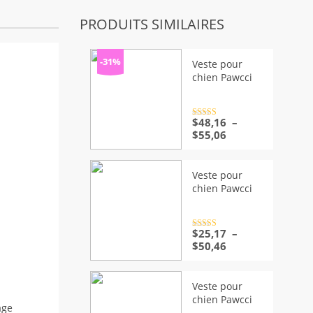
PRODUITS SIMILAIRES
-31%
Veste pour
chien Pawcci
Note
$
48,16
4.5
–
sur 5
Plage
$
55,06
de
prix :
$48,16
Veste pour
à
chien Pawcci
$55,06
Note
$
25,17
4.5
–
sur 5
Plage
$
50,46
de
prix :
$25,17
Veste pour
à
chien Pawcci
$50,46
age