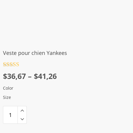
Veste pour chien Yankees
Note
4.5
Plage
$
36,67
–
$
41,26
sur 5
de
Color
prix :
Size
$36,67
à
$41,26