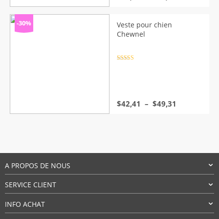
de
prix :
$24,02
-30%
Veste pour chien
à
Chewnel
$37,82
Note
4.5
sur 5
Plage
$
42,41
–
$
49,31
de
prix :
$42,41
à
$49,31
A PROPOS DE NOUS
SERVICE CLIENT
INFO ACHAT