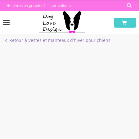
Passer
Livraison gratuite à l'internationnal
au
contenu
Retour à Vestes et manteaux d'hiver pour chiens