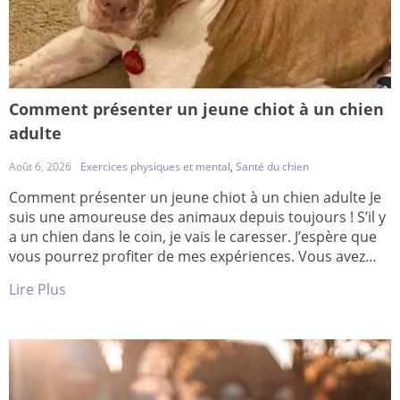
Comment présenter un jeune chiot à un chien
adulte
Août 6, 2026
Exercices physiques et mental
,
Santé du chien
Comment présenter un jeune chiot à un chien adulte Je
suis une amoureuse des animaux depuis toujours ! S’il y
a un chien dans le coin, je vais le caresser. J’espère que
vous pourrez profiter de mes expériences. Vous avez
peut-être un chien plus âgé et vous voulez un nouveau
Lire Plus
chiot, soit pour lui offrir de la […]