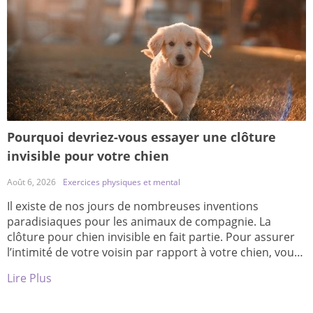
Pourquoi devriez-vous essayer une clôture
invisible pour votre chien
Août 6, 2026
Exercices physiques et mental
Il existe de nos jours de nombreuses inventions
paradisiaques pour les animaux de compagnie. La
clôture pour chien invisible en fait partie. Pour assurer
l’intimité de votre voisin par rapport à votre chien, vous
pouvez utiliser une clôture invisible pour chien. Il existe
Lire Plus
différentes races de chiens qui se débrouillent bien avec
les clôtures invisibles. Et si vous parvenez […]