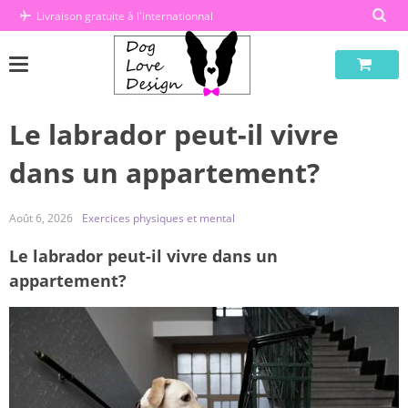
Passer
Livraison gratuite à l'internationnal
au
contenu
Le labrador peut-il vivre
dans un appartement?
Août 6, 2026
Exercices physiques et mental
Le labrador peut-il vivre dans un
appartement?