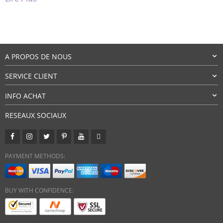
moyens simples, amusants et gratuits d’engager votre
chien pour lui donner […]
A PROPOS DE NOUS
SERVICE CLIENT
INFO ACHAT
RESEAUX SOCIAUX
PAYMENT METHODS:
BUY WITH CONFIDENCE: