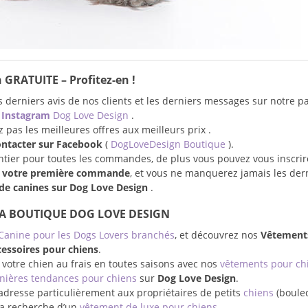
 GRATUITE – Profitez-en !
 derniers avis de nos clients et les derniers messages sur notre p
e
Instagram
Dog Love Design
.
pas les meilleures offres aux meilleurs prix .
ontacter sur Facebook
(
DogLoveDesign Boutique
).
entier pour toutes les commandes, de plus vous pouvez vous inscrir
r votre première commande
, et vous ne manquerez jamais les der
e canines sur Dog Love Design
.
LA BOUTIQUE DOG LOVE DESIGN
Canine pour les Dogs Lovers branchés
, et découvrez nos
Vêtement
essoires pour chiens
.
 votre chien au frais en toutes saisons avec nos
vêtements pour ch
nières tendances pour chiens
sur
Dog Love Design
.
adresse particulièrement aux propriétaires de petits
chiens
(boule
à la recherche d’un
vêtement de luxe pour chiens
.