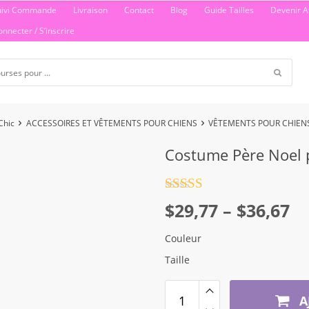
uivi Commande
Livraison
Contact
Blog
Guide Tailles
Devenir Af
onnecter / S’inscrire
Chic
ACCESSOIRES ET VÊTEMENTS POUR CHIENS
VÊTEMENTS POUR CHIEN
Costume Père Noel 
Note
4.5
Plage
$
29,77
–
$
36,67
sur 5
de
Couleur
prix :
Taille
$29,77
à
A