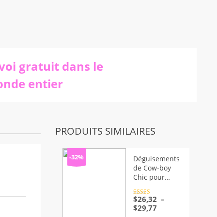
voi gratuit dans le
nde entier
PRODUITS SIMILAIRES
-32%
Déguisements
de Cow-boy
Chic pour
Chiens :
Bouledogue
Note
$
26,32
4.5
–
sur 5
Français,
Plage
$
29,77
Chihuahua,
de