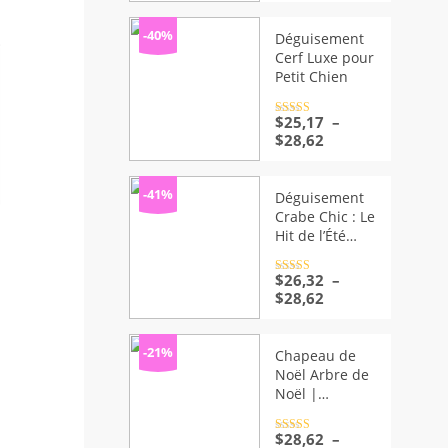
Teckel
prix :
$26,32
-40%
Déguisement
à
Cerf Luxe pour
$29,77
Petit Chien
Note
$
25,17
4.5
–
sur 5
Plage
$
28,62
de
prix :
$25,17
-41%
Déguisement
à
Crabe Chic : Le
$28,62
Hit de l’Été
pour Votre
Petit Toutou
Note
$
26,32
4.5
–
sur 5
Plage
$
28,62
de
prix :
$26,32
-21%
Chapeau de
à
Noël Arbre de
$28,62
Noël |
Bouledogue
Français |
Note
$
28,62
4.5
–