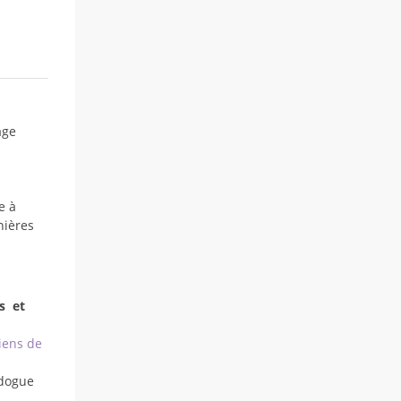
age
e à
nières
s et
iens de
dogue