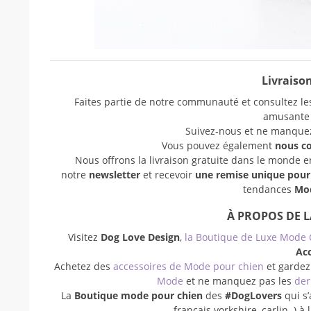
Livraison
Faites partie de notre communauté et consultez les
amusant
Suivez-nous et ne manquez 
Vous pouvez également
nous c
Nous offrons la livraison gratuite dans le monde 
notre
newsletter
et recevoir
une remise unique pou
tendances
Mod
À PROPOS DE 
Visitez
Dog Love Design
,
la Boutique de Luxe Mode 
Acc
Achetez des
accessoires de Mode pour chien
et gardez
Mode
et ne manquez pas les
der
La
Boutique mode pour chien
des
#DogLovers
qui s’
français yorkshire, carlin..) 