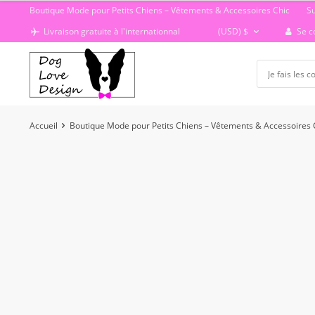
Passer
Boutique Mode pour Petits Chiens – Vêtements & Accessoires Chic
S
au
Se c
Livraison gratuite à l'internationnal
(USD)
$
contenu
Accueil
Boutique Mode pour Petits Chiens – Vêtements & Accessoires 
-50%