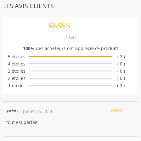
LES AVIS CLIENTS
Noté
2
5.00
2
avis
sur 5 basé
100%
des acheteurs ont apprécié ce produit!
sur
notations
5 étoiles
( 2 )
client
4 étoiles
( 0 )
3 étoiles
( 0 )
2 étoiles
( 0 )
1 étoile
( 0 )
F***r
–
juillet 25, 2026
Note
5
sur 5
tout est parfait