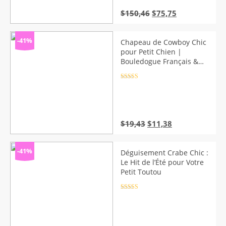
Le
Le
$
150,46
$
75,75
prix
prix
initial
actuel
était :
est :
-41%
Chapeau de Cowboy Chic
$150,46.
$75,75.
pour Petit Chien |
Bouledogue Français &
Plus
Note
4.5
sur 5
Le
Le
$
19,43
$
11,38
prix
prix
initial
actuel
était :
est :
-41%
Déguisement Crabe Chic :
$19,43.
$11,38.
Le Hit de l’Été pour Votre
Petit Toutou
Note
4.5
sur 5