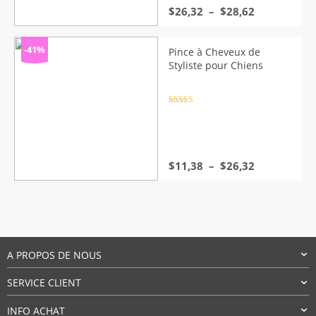
Plage
$
26,32
–
$
28,62
de
prix :
$26,32
-41%
Pince à Cheveux de
à
Styliste pour Chiens
$28,62
Note
4.5
sur 5
Plage
$
11,38
–
$
26,32
de
prix :
$11,38
à
$26,32
A PROPOS DE NOUS
SERVICE CLIENT
INFO ACHAT