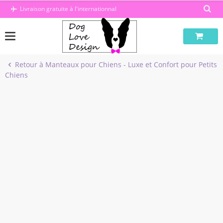
Passer
Livraison gratuite à l'internationnal
au
contenu
Retour à Manteaux pour Chiens - Luxe et Confort pour Petits
Chiens
-50%