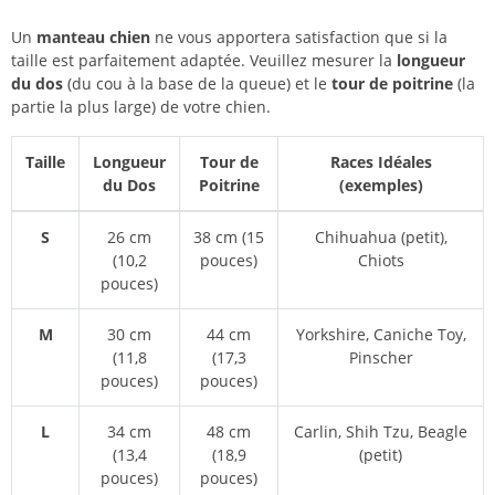
Un
manteau chien
ne vous apportera satisfaction que si la
taille est parfaitement adaptée. Veuillez mesurer la
longueur
du dos
(du cou à la base de la queue) et le
tour de poitrine
(la
partie la plus large) de votre chien.
Taille
Longueur
Tour de
Races Idéales
du Dos
Poitrine
(exemples)
S
26 cm
38 cm (15
Chihuahua (petit),
(10,2
pouces)
Chiots
pouces)
M
30 cm
44 cm
Yorkshire, Caniche Toy,
(11,8
(17,3
Pinscher
pouces)
pouces)
L
34 cm
48 cm
Carlin, Shih Tzu, Beagle
(13,4
(18,9
(petit)
pouces)
pouces)