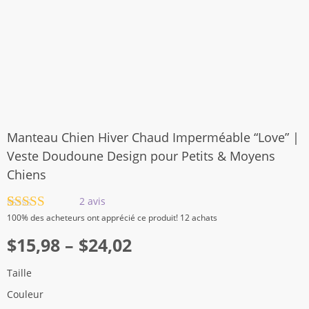
Manteau Chien Hiver Chaud Imperméable “Love” |
Veste Doudoune Design pour Petits & Moyens
Chiens
2
avis
Noté
2
5.00
100%
des acheteurs ont apprécié ce produit! 12 achats
sur 5 basé
Plage
sur
$
15,98
notations
–
$
24,02
client
de
Taille
prix :
Couleur
$15,98