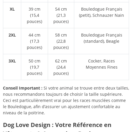
XL
39 cm
54 cm
Bouledogue Français
(15,4
(21,3
(petit), Schnauzer Nain
pouces)
pouces)
2XL
44 cm
58 cm
Bouledogue Français
(17,3
(22,8
(standard), Beagle
pouces)
pouces)
3XL
50 cm
62 cm
Cocker, Races
(19,7
(24,4
Moyennes Fines
pouces)
pouces)
Conseil Important :
Si votre animal se trouve entre deux tailles,
nous recommandons toujours de choisir la taille supérieure.
Ceci est particulièrement vrai pour les races musclées comme
le Bouledogue, afin d’assurer un ajustement confortable au
niveau de la poitrine.
Dog Love Design : Votre Référence en