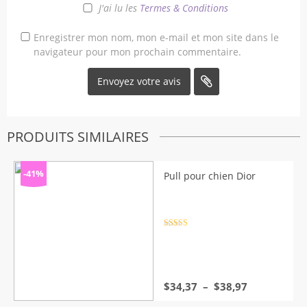
J'ai lu les
Termes & Conditions
Enregistrer mon nom, mon e-mail et mon site dans le
navigateur pour mon prochain commentaire.
PRODUITS SIMILAIRES
-41%
Pull pour chien Dior
Note
4.5
sur 5
Plage
$
34,37
–
$
38,97
de