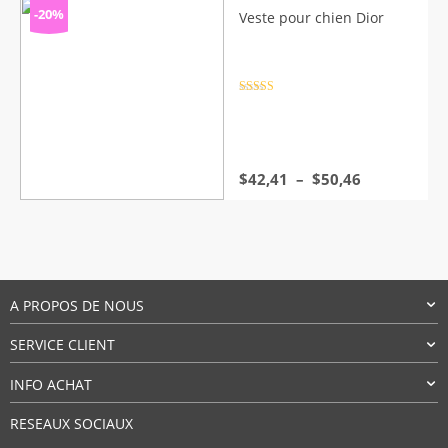
$71,15
-20%
Veste pour chien Dior
à
$102,18
Note
4.5
sur 5
Plage
$
42,41
–
$
50,46
de
prix :
$42,41
à
$50,46
A PROPOS DE NOUS
SERVICE CLIENT
INFO ACHAT
RESEAUX SOCIAUX