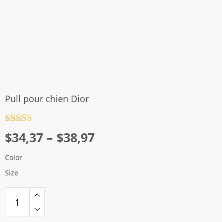
Pull pour chien Dior
Note
4.5
Plage
$
34,37
–
$
38,97
sur 5
de
Color
prix :
Size
$34,37
à
$38,97