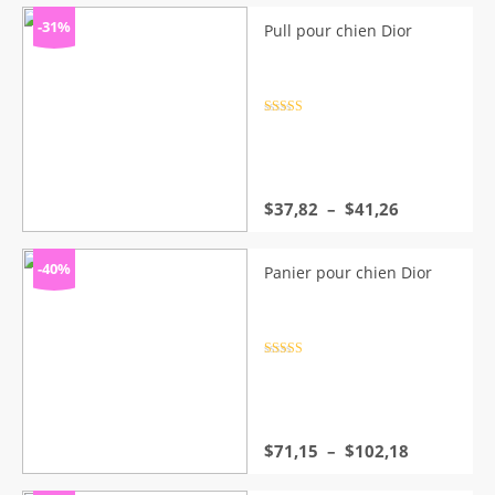
prix :
$34,37
-31%
Pull pour chien Dior
à
$38,97
Note
4.5
sur 5
Plage
$
37,82
–
$
41,26
de
prix :
$37,82
-40%
Panier pour chien Dior
à
$41,26
Note
4.5
sur 5
Plage
$
71,15
–
$
102,18
de
prix :