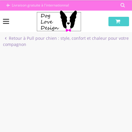
Passer
Livraison gratuite à l'internationnal
au
contenu
Retour à Pull pour chien : style, confort et chaleur pour votre
compagnon
-50%