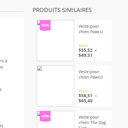
PRODUITS SIMILAIRES
-50%
Veste pour
chien Pawcci
Note
$
35,52
4.5
–
sur 5
Plage
$
49,31
de
ns à
prix :
us
$35,52
Veste pour
,
à
chien Pawcci
$49,31
s
Note
$
58,51
4.5
–
sur 5
Plage
$
65,40
de
prix :
$58,51
-40%
Veste pour
à
chien The Dog
es
$65,40
Face