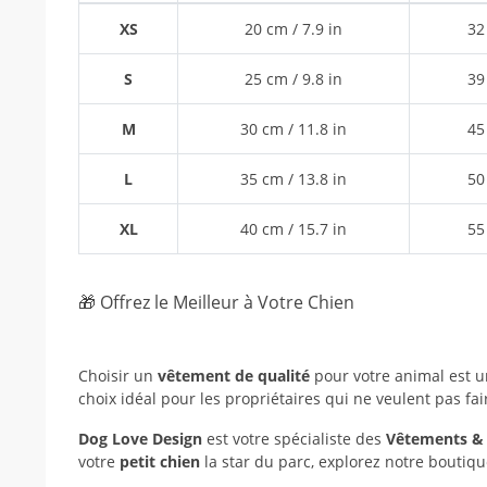
XS
20 cm / 7.9 in
32
S
25 cm / 9.8 in
39
M
30 cm / 11.8 in
45
L
35 cm / 13.8 in
50
XL
40 cm / 15.7 in
55
🎁 Offrez le Meilleur à Votre Chien
Choisir un
vêtement de qualité
pour votre animal est 
choix idéal pour les propriétaires qui ne veulent pas fai
Dog Love Design
est votre spécialiste des
Vêtements & 
votre
petit chien
la star du parc, explorez notre boutiqu