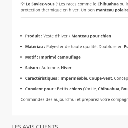
💡
Le Saviez-vous ?
Les races comme le
Chihuahua
ou l
protection thermique en hiver. Un bon
manteau polaire
Produit :
Veste d’hiver /
Manteau pour chien
Matériau :
Polyester de haute qualité, Doublure en
Po
Motif :
Imprimé camouflage
Saison :
Automne,
Hiver
Caractéristiques :
Imperméable
,
Coupe-vent
, Conce
Convient pour :
Petits chiens
(Yorkie,
Chihuahua
,
Bou
Commandez dès aujourd’hui et préparez votre compagno
LES AVIS CLIENTS