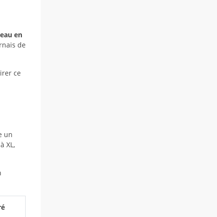
eau en
rnais de
irer ce
e un
à XL,
n
ré