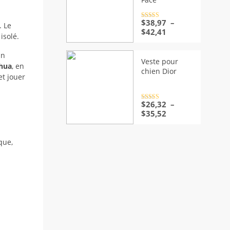
Note
$
38,97
4.5
–
. Le
sur 5
Plage
$
42,41
isolé.
de
prix :
un
$38,97
Veste pour
hua
, en
à
chien Dior
et jouer
$42,41
Note
$
26,32
4.5
–
sur 5
Plage
$
35,52
de
prix :
$26,32
que,
à
$35,52