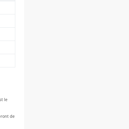
t le
eront de