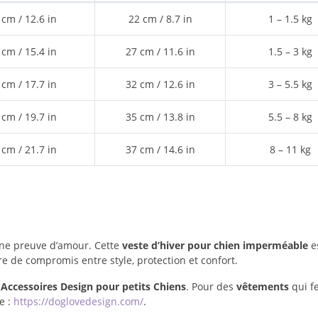
 cm / 12.6 in
22 cm / 8.7 in
1 – 1.5 kg
 cm / 15.4 in
27 cm / 11.6 in
1.5 – 3 kg
 cm / 17.7 in
32 cm / 12.6 in
3 – 5.5 kg
 cm / 19.7 in
35 cm / 13.8 in
5.5 – 8 kg
 cm / 21.7 in
37 cm / 14.6 in
8 – 11 kg
une preuve d’amour. Cette
veste d’hiver pour chien imperméable
es
re de compromis entre style, protection et confort.
Accessoires Design pour petits Chiens
. Pour des
vêtements
qui f
e :
https://doglovedesign.com/
.