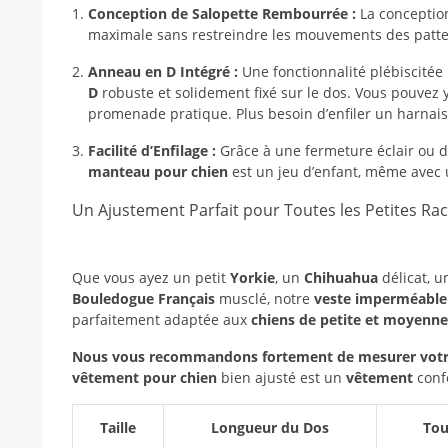
Conception de Salopette Rembourrée :
La conceptio
maximale sans restreindre les mouvements des patte
Anneau en D Intégré :
Une fonctionnalité plébiscitée 
D
robuste et solidement fixé sur le dos. Vous pouvez 
promenade pratique. Plus besoin d’enfiler un harnais
Facilité d’Enfilage :
Grâce à une fermeture éclair ou de
manteau pour chien
est un jeu d’enfant, même avec
Un Ajustement Parfait pour Toutes les Petites Ra
Que vous ayez un petit
Yorkie
, un
Chihuahua
délicat, 
Bouledogue Français
musclé, notre
veste imperméable
parfaitement adaptée aux
chiens de petite et moyenne 
Nous vous recommandons fortement de mesurer votr
vêtement pour chien
bien ajusté est un
vêtement
confo
Taille
Longueur du Dos
Tou