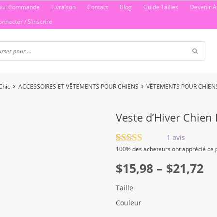
uivi Commande
Livraison
Contact
Blog
Guide Tailles
Devenir Af
onnecter / S’inscrire
Chic
ACCESSOIRES ET VÊTEMENTS POUR CHIENS
VÊTEMENTS POUR CHIEN
Veste d’Hiver Chie
1
avis
Noté
1
5.00
100%
des acheteurs ont apprécié ce p
sur 5 basé
Plage
sur
$
15,98
notation
–
$
21,72
client
de
Taille
prix :
Couleur
$15,98