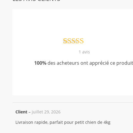
Noté
1
5.00
1
avis
sur 5 basé
100%
des acheteurs ont apprécié ce produit
sur
notation
client
Client
–
juillet 29, 2026
Livraison rapide, parfait pour petit chien de 4kg