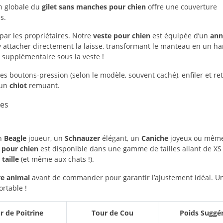
n globale du
gilet sans manches pour chien
offre une couverture
s.
par les propriétaires. Notre
veste pour chien
est équipée d’un
ann
y attacher directement la laisse, transformant le manteau en un ha
 supplémentaire sous la veste !
s boutons-pression (selon le modèle, souvent caché), enfiler et ret
 un
chiot
remuant.
ces
un
Beagle
joueur, un
Schnauzer
élégant, un
Caniche
joyeux ou mêm
 pour chien
est disponible dans une gamme de tailles allant de XS 
taille
(et même aux chats !).
e animal
avant de commander pour garantir l’ajustement idéal. U
rtable !
r de Poitrine
Tour de Cou
Poids Suggé