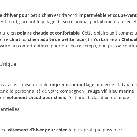
e d’hiver pour petit chien
est d’abord
imperméable
et
coupe-vent
nt froid, gardant le pelage de votre animal parfaitement au sec et 
ublure en
polaire chaude et confortable
. Cette polaire agit comme 
votre
chiot
ou
chien adulte de petite race
(du
Yorkshire
au
Chihua
 assure un confort optimal pour que votre compagnon puisse courir 
 Unique
ous avons choisi un motif
imprimé camouflage
moderne et dynami
ter à la personnalité de votre compagnon :
rouge vif
,
bleu marine
t un
vêtement chaud pour chien
, c’est une déclaration de mode !
entielles
e ce
vêtement d’hiver pour chien
le plus pratique possible :