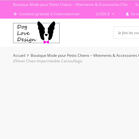
Passer
Boutique Mode pour Petits Chiens – Vêtements & Accessoires Chic
S
au
Se c
Livraison gratuite à l'internationnal
(USD)
$
contenu
Accueil
Boutique Mode pour Petits Chiens – Vêtements & Accessoires 
d’Hiver Chien Imperméable Camouflage
-41%