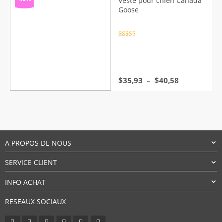
Veste pour chien Canada
à
Goose
$51,05
Note
4.5
sur 5
Plage
$
35,93
–
$
40,58
de
prix :
$35,93
à
$40,58
A PROPOS DE NOUS
SERVICE CLIENT
INFO ACHAT
RESEAUX SOCIAUX