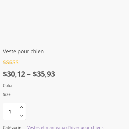
Veste pour chien
Note
4.5
Plage
$
30,12
–
$
35,93
sur 5
de
Color
prix :
Size
$30,12
à
$35,93
Catégorie :
Vestes et manteaux d'hiver pour chiens