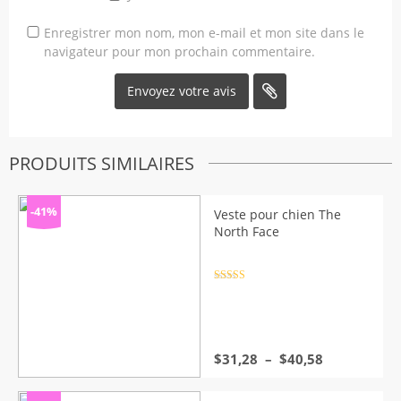
Enregistrer mon nom, mon e-mail et mon site dans le
navigateur pour mon prochain commentaire.
PRODUITS SIMILAIRES
-41%
Veste pour chien The
North Face
Note
4.5
sur 5
Plage
$
31,28
–
$
40,58
de
prix :