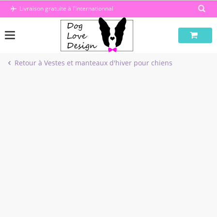
Passer
Livraison gratuite à l'internationnal
au
contenu
Retour à Vestes et manteaux d'hiver pour chiens
-50%